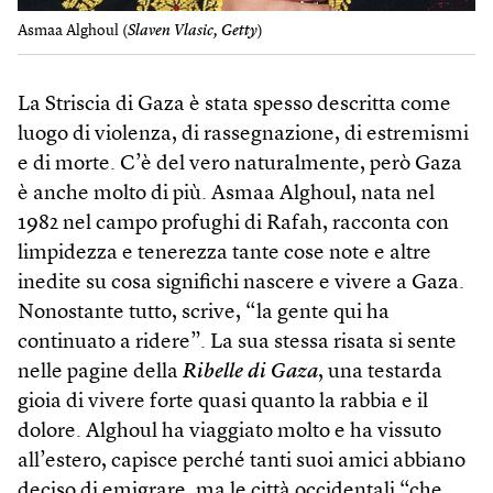
Asmaa Alghoul (
Slaven Vlasic, Getty
)
La Striscia di Gaza è stata spesso descritta come
luogo di violenza, di rassegnazione, di estremismi
e di morte. C’è del vero naturalmente, però Gaza
è anche molto di più. Asmaa Alghoul, nata nel
1982 nel campo profughi di Rafah, racconta con
limpidezza e tenerezza tante cose note e altre
inedite su cosa significhi nascere e vivere a Gaza.
Nonostante tutto, scrive, “la gente qui ha
continuato a ridere”. La sua stessa risata si sente
nelle pagine della
Ribelle di Gaza
, una testarda
gioia di vivere forte quasi quanto la rabbia e il
dolore. Alghoul ha viaggiato molto e ha vissuto
all’estero, capisce perché tanti suoi amici abbiano
deciso di emigrare, ma le città occidentali “che