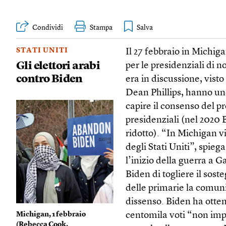
Condividi
Stampa
STATI UNITI
Il 27 febbraio in Michig
Gli elettori arabi
per le presidenziali di 
contro Biden
era in discussione, vist
Dean Phillips, hanno un
capire il consenso del pr
presidenziali (nel 202
ridotto). “In Michigan 
degli Stati Uniti”, spieg
l’inizio della guerra a 
Biden di togliere il sost
delle primarie la comunit
dissenso. Biden ha ottenu
Michigan, 1 febbraio
centomila voti “non imp
(
Rebecca Cook,