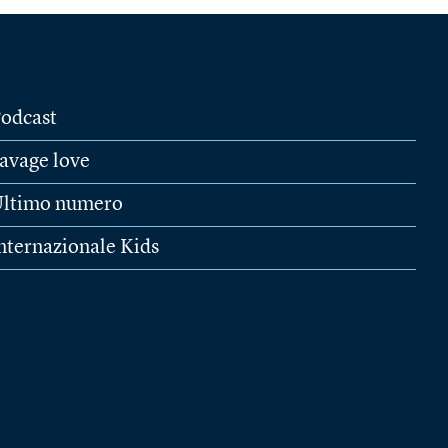
odcast
avage love
ltimo numero
nternazionale Kids