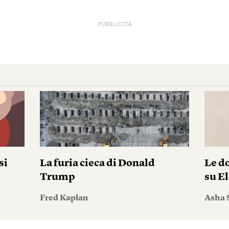
PUBBLICITÀ
si
La furia cieca di Donald
Le do
Trump
su El
Fred Kaplan
Asha 