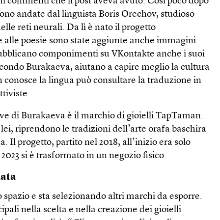
chi commenti che il post aveva avuto. Così poco dopo
no andate dal linguista Boris Orechov, studioso
lle reti neurali. Da lì è nato il progetto
e alle poesie sono state aggiunte anche immagini
pubblicano componimenti su VKontakte anche i suoi
secondo Burakaeva, aiutano a capire meglio la cultura
 conosce la lingua può consultare la traduzione in
ttiviste.
ive di Burakaeva è il marchio di gioielli TapTaman.
 lei, riprendono le tradizioni dell’arte orafa baschira
Il progetto, partito nel 2018, all’inizio era solo
2023 si è trasformato in un negozio fisico.
iata
o spazio e sta selezionando altri marchi da esporre.
cipali nella scelta e nella creazione dei gioielli