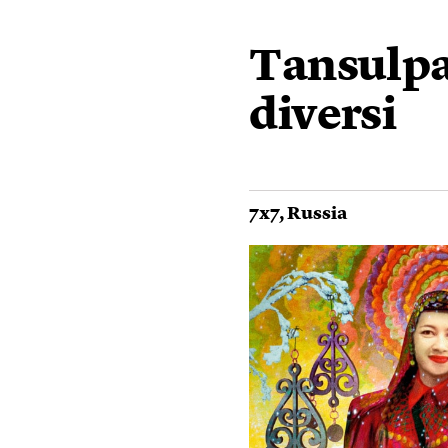
Tansulp
diversi
7x7
,
Russia