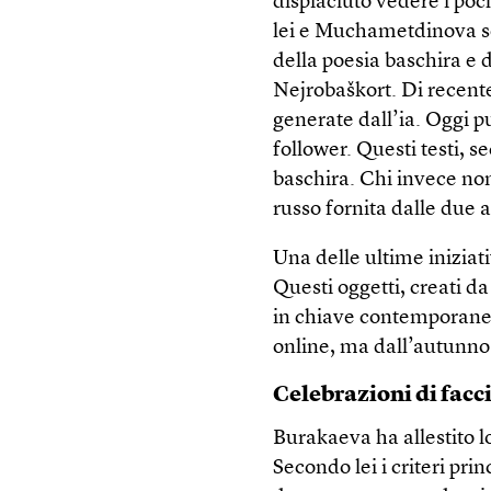
dispiaciuto vedere i po
lei e Muchametdinova so
della poesia baschira e de
Nejrobaškort. Di recent
generate dall’ia. Oggi 
follower. Questi testi, 
baschira. Chi invece non
russo fornita dalle due a
Una delle ultime iniziat
Questi oggetti, creati da
in chiave contemporanea. 
online, ma dall’autunno 
Celebrazioni di facc
Burakaeva ha allestito l
Secondo lei i criteri prin