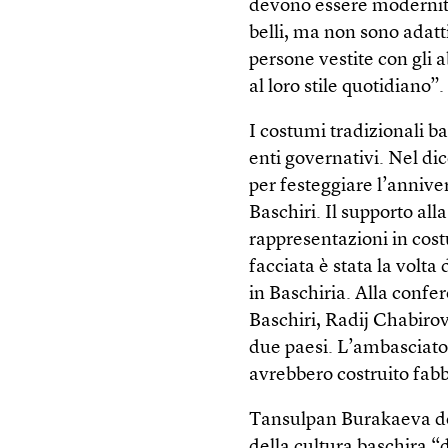
devono essere modernità 
belli, ma non sono adatti
persone vestite con gli 
al loro stile quotidiano”.
I costumi tradizionali ba
enti governativi. Nel d
per festeggiare l’annive
Baschiri. Il supporto all
rappresentazioni in cos
facciata è stata la volta
in Baschiria. Alla confe
Baschiri, Radij Chabirov
due paesi. L’ambasciator
avrebbero costruito fabb
Tansulpan Burakaeva def
della cultura baschira “