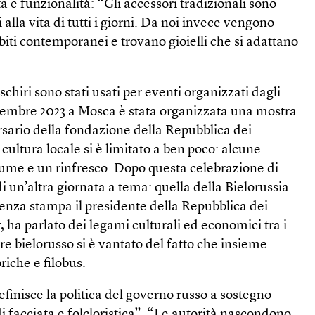
e funzionalità: “Gli accessori tradizionali sono
 alla vita di tutti i giorni. Da noi invece vengono
abiti contemporanei e trovano gioielli che si adattano
schiri sono stati usati per eventi organizzati dagli
icembre 2023 a Mosca è stata organizzata una mostra
rsario della fondazione della Repubblica dei
a cultura locale si è limitato a ben poco: alcune
tume e un rinfresco. Dopo questa celebrazione di
 di un’altra giornata a tema: quella della Bielorussia
renza stampa il presidente della Repubblica dei
, ha parlato dei legami culturali ed economici tra i
e bielorusso si è vantato del fatto che insieme
riche e filobus.
inisce la politica del governo russo a sostegno
di facciata e folcloristica”. “Le autorità nascondono