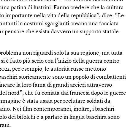
 una patina di lustrini. Fanno credere che la cultura
o importante nella vita della repubblica”, dice. “Le
 cantanti in costumi sgargianti creano una facciata
ar pensare che esista davvero un supporto statale.
l problema non riguardi solo la sua regione, ma tutta
i è fatto più serio con l’inizio della guerra contro
2022, per esempio, le autorità russe mettono
i baschiri storicamente sono un popolo di combattenti
ineare la loro fama di grandi arcieri attraverso
del nord”, che fu coniata dai francesi dopo le guerre
magine è stata usata per reclutare soldati da
raino. Nei film contemporanei, inoltre, i baschiri
olo dei bifolchi e a parlare in lingua baschira sono
rani.