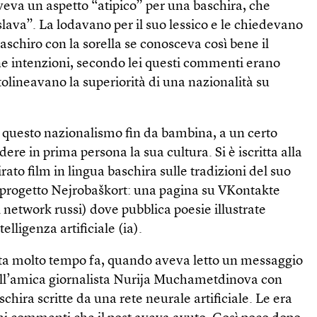
veva un aspetto “atipico” per una baschira, che
ava”. La lodavano per il suo lessico e le chiedevano
aschiro con la sorella se conosceva così bene il
one intenzioni, secondo lei questi commenti erano
tolineavano la superiorità di una nazionalità su
 questo nazionalismo fin da bambina, a un certo
ere in prima persona la sua cultura. Si è iscritta alla
rato film in lingua baschira sulle tradizioni del suo
l progetto Nejrobaškort: una pagina su VKontakte
l network russi) dove pubblica poesie illustrate
telligenza artificiale (ia).
ta molto tempo fa, quando aveva letto un messaggio
ell’amica giornalista Nurija Muchametdinova con
schira scritte da una rete neurale artificiale. Le era