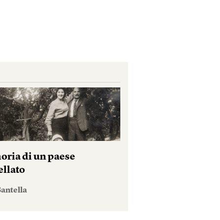
ria di un paese
ellato
antella