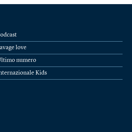
odcast
avage love
ltimo numero
nternazionale Kids