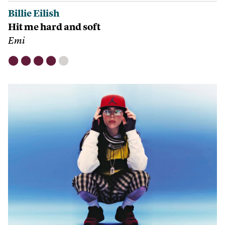
Billie Eilish
Hit me hard and soft
Emi
⬤
⬤
⬤
⬤
⬤