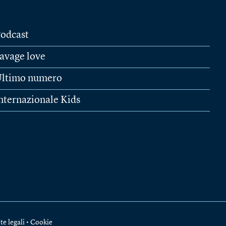
odcast
avage love
ltimo numero
nternazionale Kids
te legali
•
Cookie