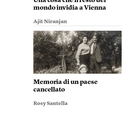
Una cosa che il resto del
mondo invidia a Vienna
Ajit Niranjan
Memoria di un paese
cancellato
Rosy Santella