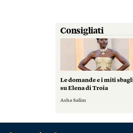
Consigliati
Le domande e i miti sbagl
su Elena di Troia
Asha Salim