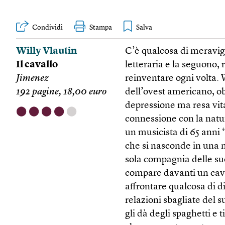
Condividi
Stampa
Willy Vlautin
C’è qualcosa di meravigl
Il cavallo
letteraria e la seguono
Jimenez
reinventare ogni volta. 
192 pagine, 18,00 euro
dell’ovest americano, ob
depressione ma resa vita
⬤
⬤
⬤
⬤
⬤
connessione con la natu
un musicista di 65 anni 
che si nasconde in una 
sola compagnia delle sue
compare davanti un cava
affrontare qualcosa di di
relazioni sbagliate del 
gli dà degli spaghetti e 