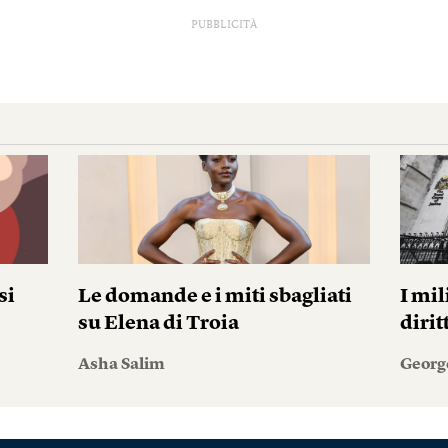
PUBBLICITÀ
si
Le domande e i miti sbagliati
I mil
su Elena di Troia
diri
Asha Salim
Georg