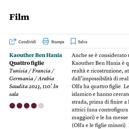
Film
Condividi
Stampa
Kaouther Ben Hania
Anche se è considerato u
Quattro figlie
Kaouther Ben Hania è qu
Tunisia / Francia /
realtà e ricostruzione, at
Germania / Arabia
dall’impossibilità di re
Saudita 2023, 110’. In
Olfa ha quattro figlie. L
sala
islamico e hanno cercato
strada, prima di finire 
⬤
⬤
⬤
⬤
⬤
attrici (una controfigura
maggiori) e le ha messe
(Olfa e le figlie minori)