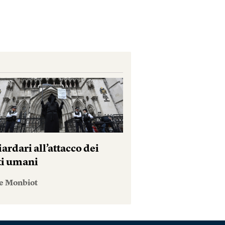
iardari all’attacco dei
tti umani
e Monbiot