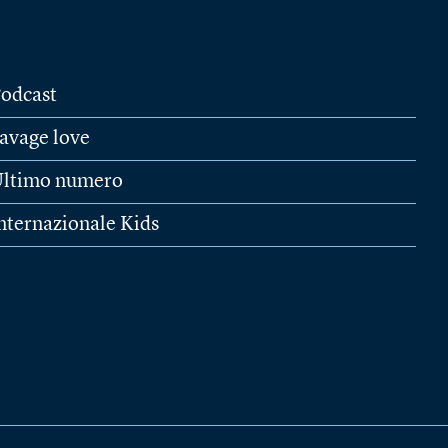
odcast
avage love
ltimo numero
nternazionale Kids