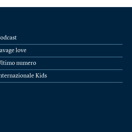
odcast
avage love
ltimo numero
nternazionale Kids