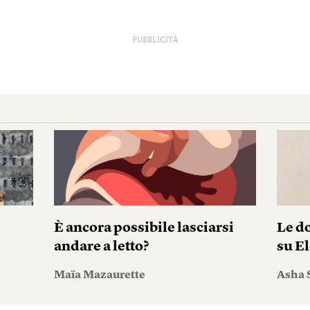
PUBBLICITÀ
È ancora possibile lasciarsi
Le do
andare a letto?
su El
Maïa Mazaurette
Asha 