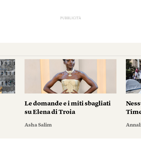
PUBBLICITÀ
Le domande e i miti sbagliati
Ness
su Elena di Troia
Tim
Asha Salim
Annal