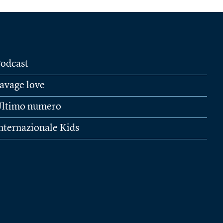
odcast
avage love
ltimo numero
nternazionale Kids