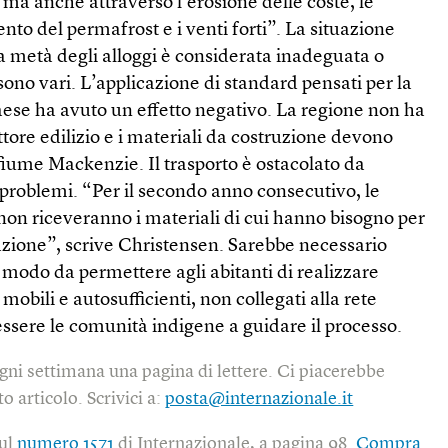
, ma anche attraverso l’erosione delle coste, le
nto del permafrost e i venti forti”. La situazione
rca metà degli alloggi è considerata inadeguata o
sono vari. L’applicazione di standard pensati per la
aese ha avuto un effetto negativo. La regione non ha
ttore edilizio e i materiali da costruzione devono
 fiume Mackenzie. Il trasporto è ostacolato da
i problemi. “Per il secondo anno consecutivo, le
non riceveranno i materiali di cui hanno bisogno per
razione”, scrive Christensen. Sarebbe necessario
n modo da permettere agli abitanti di realizzare
bili e autosufficienti, non collegati alla rete
essere le comunità indigene a guidare il processo.
gni settimana una pagina di lettere. Ci piacerebbe
o articolo. Scrivici a:
posta@internazionale.it
sul
numero 1571
di Internazionale, a pagina 98.
Compra