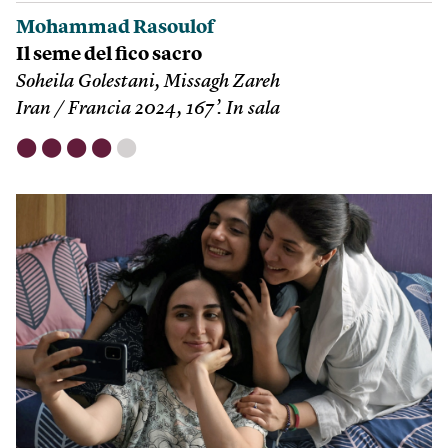
Mohammad Rasoulof
Il seme del fico sacro
Soheila Golestani, Missagh Zareh
Iran / Francia 2024, 167’. In sala
⬤
⬤
⬤
⬤
⬤