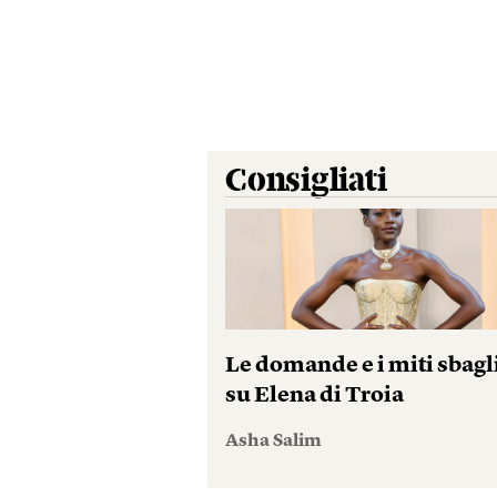
Consigliati
Le domande e i miti sbagl
su Elena di Troia
Asha Salim