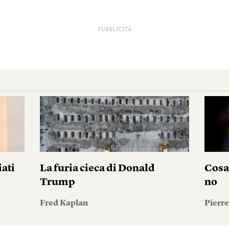
PUBBLICITÀ
iati
La furia cieca di Donald
Cosa
Trump
no
Fred Kaplan
Pierr