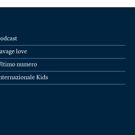
odcast
avage love
ltimo numero
nternazionale Kids