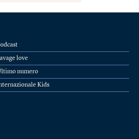
odcast
avage love
ltimo numero
nternazionale Kids