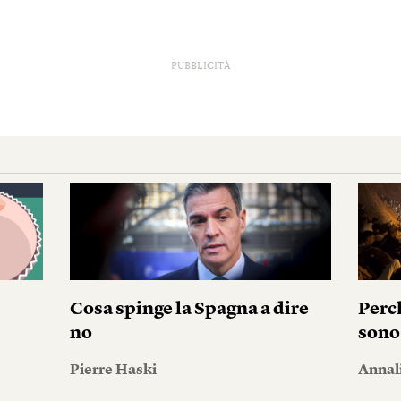
PUBBLICITÀ
Cosa spinge la Spagna a dire
Perc
no
sono
Pierre Haski
Annal