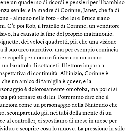
iene un quaderno di ricordi e pensieri per il bambino
za senile; e la madre di Corinne, Janet, che fa di
ione – almeno nelle foto – che lei e Bruce siano
ni. C’è poi Rob, il fratello di Corinne, un venditore
sivo, ha causato la fine del proprio matrimonio.
vignette, dei veloci quadretti, più che una visione
a il suo arco narrativo: una per esempio comincia
 per capelli per uomo e finisce con un uomo
n barattolo di sottaceti. Il lettore impara a
spettativa di continuità. All’inizio, Corinne è
che un amico di famiglia è queer, e la
ersonaggio è dolorosamente omofoba, ma poi ci si
nza più tornare su di lui. Potremmo dire che il
funzioni come un personaggio della Nintendo che
ltro, scomparendo giù nei tubi della mente di un
ce al controller, ci spostiamo di mese in mese per
iduo e scoprire cosa lo muove. La pressione in stile