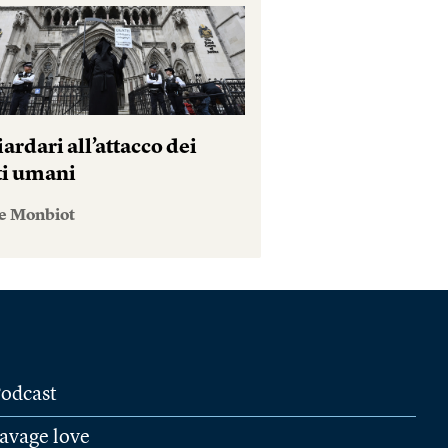
iardari all’attacco dei
tti umani
e Monbiot
odcast
avage love