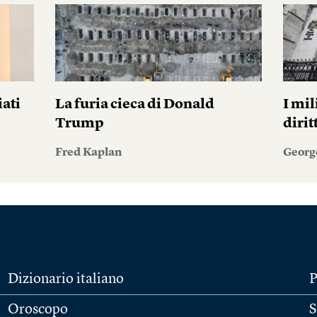
iati
La furia cieca di Donald
I mil
Trump
diri
Fred Kaplan
Georg
Dizionario italiano
P
Oroscopo
S