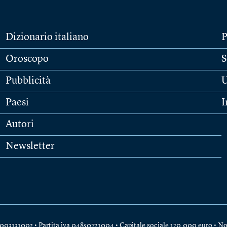
Dizionario italiano
P
Oroscopo
S
Pubblicità
U
Paesi
I
Autori
Newsletter
e 04003131002 • Partita iva 04850721004 • Capitale sociale 120.000 euro •
No