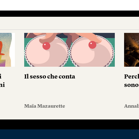
i
Il sesso che conta
Perc
mi
sono
Maïa Mazaurette
Annal