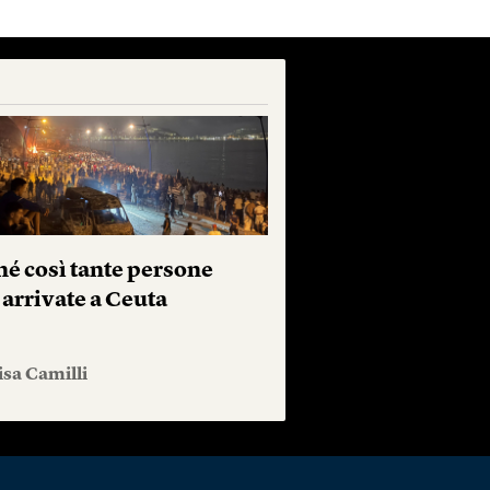
hé così tante persone
 arrivate a Ceuta
isa Camilli