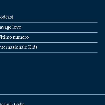
odcast
avage love
ltimo numero
nternazionale Kids
te legali
•
Cookie