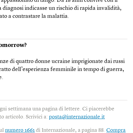
appassionato di tango. Da 18 anni convive con il
 diagnosi indicasse un rischio di rapida invalidità,
tato a contrastare la malattia.
 tomorrow?
nze di quattro donne ucraine imprigionate dai russi
ritratto dell’esperienza femminile in tempo di guerra,
e.
gni settimana una pagina di lettere. Ci piacerebbe
o articolo. Scrivici a:
posta@internazionale.it
sul
numero 1661
di Internazionale, a pagina 88.
Compra