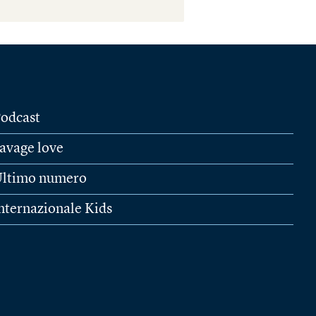
odcast
avage love
ltimo numero
nternazionale Kids