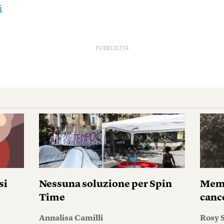
i
PUBBLICITÀ
si
Nessuna soluzione per Spin
Memo
Time
canc
Annalisa Camilli
Rosy S