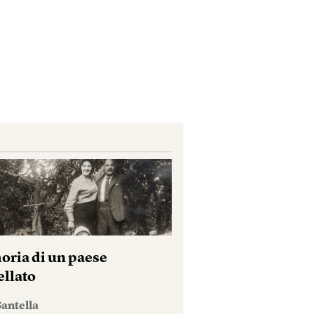
ria di un paese
ellato
antella