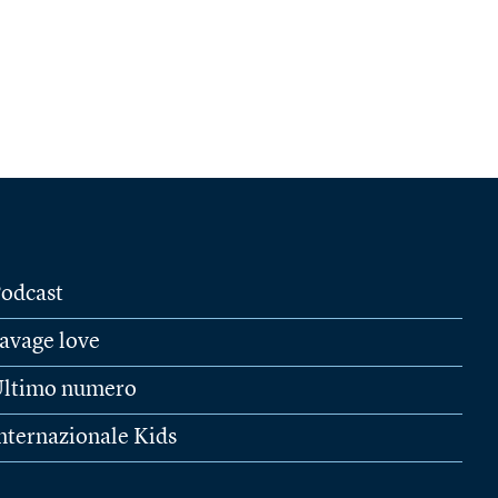
odcast
avage love
ltimo numero
nternazionale Kids