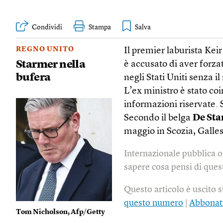
Condividi
Stampa
REGNO UNITO
Il premier laburista Kei
Starmer nella
è accusato di aver forz
bufera
negli Stati Uniti senza il
L’ex ministro è stato coi
informazioni riservate. S
Secondo il belga
De St
maggio in Scozia, Galles 
Internazionale pubblica o
sapere cosa pensi di quest
Questo articolo è uscito 
questo numero
|
Abbonat
Tom Nicholson, Afp/Getty