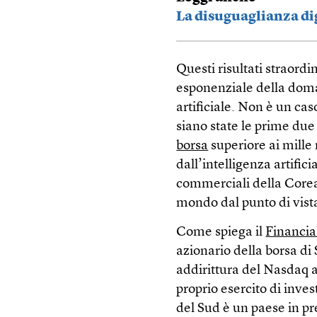
La disuguaglianza dig
Questi risultati straordi
esponenziale della doma
artificiale. Non è un ca
siano state le prime du
borsa
superiore ai mille 
dall’intelligenza artifici
commerciali della Corea 
mondo dal punto di vist
Come spiega il
Financia
azionario della borsa di 
addirittura del Nasdaq ai
proprio esercito di inves
del Sud è un paese in pr