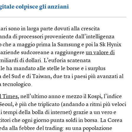
itale colpisce gli anziani
nari sono in larga parte dovuti alla crescita
nda di processori proveniente dall’intelligenza
so che a maggio prima la Samsung e poi la Sk Hynix
e aziende sudcoreane a raggiungere
un valore di
miliardi di dollari. L’euforia scatenata
ale ha mandato alle stelle le borse e i surplus
del Sud e di Taiwan, due tra i paesi più avanzati al
a tecnologico.
l Times
, nell’ultimo anno e mezzo il Kospi, l’indice
Seoul, è più che triplicato (andando a ritmi più veloci
 tempi della bolla di internet) grazie a un vero e
titori che ogni giorno punta soldi in borsa. La Corea
eda alla febbre del trading: su una popolazione