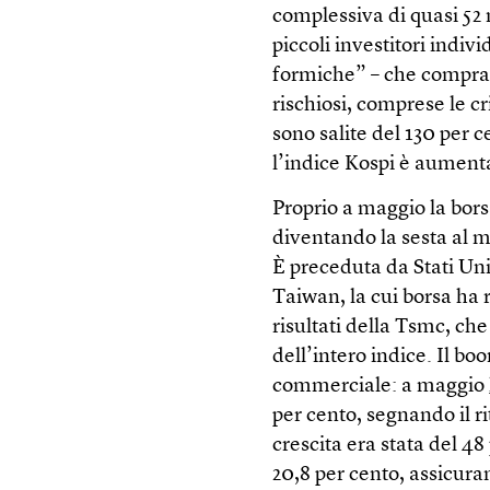
complessiva di quasi 52 m
piccoli investitori indiv
formiche” – che compran
rischiosi, comprese le c
sono salite del 130 per c
l’indice Kospi è aumenta
Proprio a maggio la bor
diventando la sesta al m
È preceduta da Stati Uni
Taiwan, la cui borsa ha 
risultati della Tsmc, che
dell’intero indice. Il bo
commerciale: a maggio
per cento, segnando il ri
crescita era stata del 48
20,8 per cento, assicura