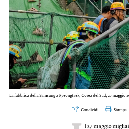
La fabbrica della Samsung a Pyeongtaek, Corea del Sud, 27 maggio 2
Condividi
Stampa
l 27 maggio migliai