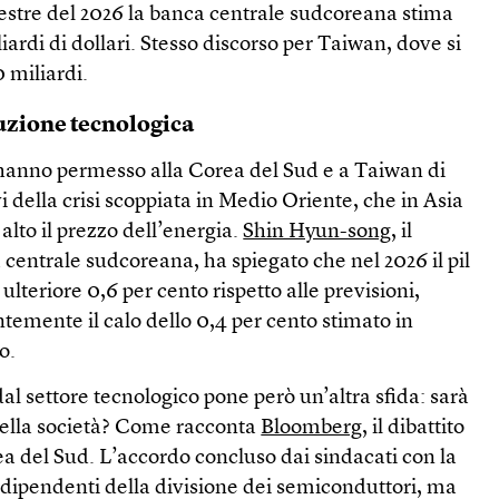
imestre del 2026 la banca centrale sudcoreana stima
ardi di dollari. Stesso discorso per Taiwan, dove si
0 miliardi.
uzione tecnologica
 hanno permesso alla Corea del Sud e a Taiwan di
ivi della crisi scoppiata in Medio Oriente, che in Asia
alto il prezzo dell’energia.
Shin Hyun-song
, il
centrale sudcoreana, ha spiegato che nel 2026 il pil
lteriore 0,6 per cento rispetto alle previsioni,
ente il calo dello 0,4 per cento stimato in
o.
al settore tecnologico pone però un’altra sfida: sarà
nella società? Come racconta
Bloomberg
, il dibattito
ea del Sud. L’accordo concluso dai sindacati con la
 dipendenti della divisione dei semiconduttori, ma