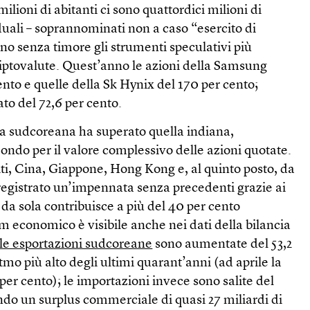
ilioni di abitanti ci sono quattordici milioni di
iduali – soprannominati non a caso “esercito di
o senza timore gli strumenti speculativi più
riptovalute. Quest’anno le azioni della Samsung
ento e quelle della Sk Hynix del 170 per cento;
to del 72,6 per cento.
sa sudcoreana ha superato quella indiana,
ondo per il valore complessivo delle azioni quotate.
ti, Cina, Giappone, Hong Kong e, al quinto posto, da
registrato un’impennata senza precedenti grazie ai
 da sola contribuisce a più del 40 per cento
om economico è visibile anche nei dati della bilancia
le esportazioni sudcoreane
sono aumentate del 53,2
tmo più alto degli ultimi quarant’anni (ad aprile la
 per cento); le importazioni invece sono salite del
ndo un surplus commerciale di quasi 27 miliardi di