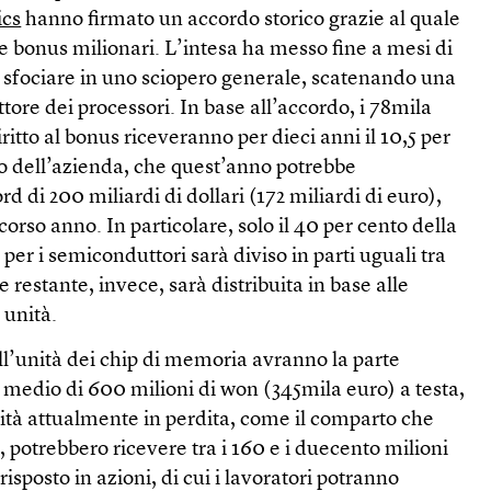
ics
hanno firmato un accordo storico grazie al quale
e bonus milionari. L’intesa ha messo fine a mesi di
i sfociare in uno sciopero generale, scatenando una
ettore dei processori. In base all’accordo, i 78mila
itto al bonus riceveranno per dieci anni il 10,5 per
vo dell’azienda, che quest’anno potrebbe
rd di 200 miliardi di dollari (172 miliardi di euro),
scorso anno. In particolare, solo il 40 per cento della
 per i semiconduttori sarà diviso in parti uguali tra
te restante, invece, sarà distribuita in base alle
 unità.
ell’unità dei chip di memoria avranno la parte
medio di 600 milioni di won (345mila euro) a testa,
nità attualmente in perdita, come il comparto che
 potrebbero ricevere tra i 160 e i duecento milioni
risposto in azioni, di cui i lavoratori potranno