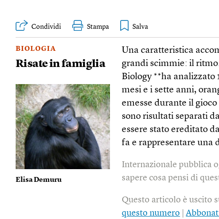
Condividi
Stampa
BIOLOGIA
Una caratteristica accom
Risate in famiglia
grandi scimmie: il ritm
Biology **ha analizzato 1
mesi e i sette anni, oran
emesse durante il gioco o
sono risultati separati 
essere stato ereditato d
fa e rappresentare una d
Internazionale pubblica o
sapere cosa pensi di quest
Elisa Demuru
Questo articolo è uscito 
questo numero
|
Abbonat