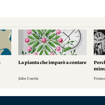
a
La pianta che imparò a contare
Perc
minu
Jake Currie
Franc