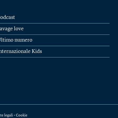
odcast
avage love
ltimo numero
nternazionale Kids
te legali
•
Cookie