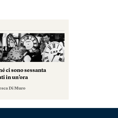
hé ci sono sessanta
ti in un’ora
esca Di Muro