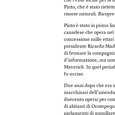
che l’ente locale per la 
Pinto, che è stato rielet
risorse naturali. Ricopre
Pinto è stato in prima l
canadese che opera nel 
concessione mille ettari
presidente Ricardo Madu
di fermare la compagnia 
d’informazione, ma non 
Maverick. In quel period
fu ucciso.
Due anni dopo che era st
macchinari dell’azienda.
duecento operai per comi
di abitanti di Ocotepeq
parlamento di annullare l