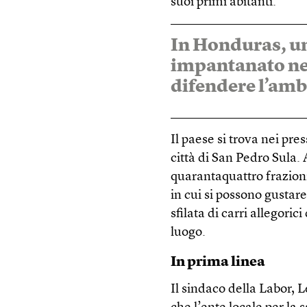
suoi primi abitanti.
In Honduras, un
impantanato nel
difendere l’amb
Il paese si trova nei pre
città di San Pedro Sula.
quarantaquattro frazioni.
in cui si possono gustare
sfilata di carri allegoric
luogo.
In prima linea
Il sindaco della Labor, L