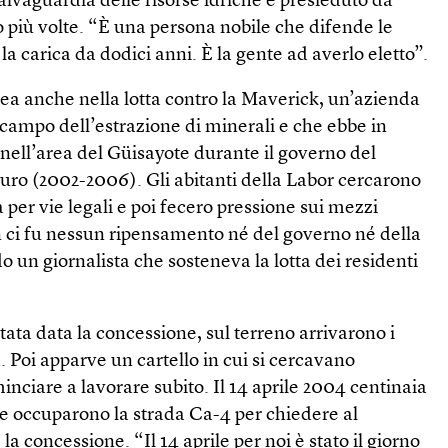
salvaguardia delle risorse idriche è presieduto da
to più volte. “È una persona nobile che difende le
 la carica da dodici anni. È la gente ad averlo eletto”.
inea anche nella lotta contro la Maverick, un’azienda
campo dell’estrazione di minerali e che ebbe in
 nell’area del Güisayote durante il governo del
ro (2002-2006). Gli abitanti della Labor cercarono
per vie legali e poi fecero pressione sui mezzi
ci fu nessun ripensamento né del governo né della
o un giornalista che sosteneva la lotta dei residenti
ata data la concessione, sul terreno arrivarono i
 Poi apparve un cartello in cui si cercavano
nciare a lavorare subito. Il 14 aprile 2004 centinaia
ue occuparono la strada Ca-4 per chiedere al
a concessione. “Il 14 aprile per noi è stato il giorno