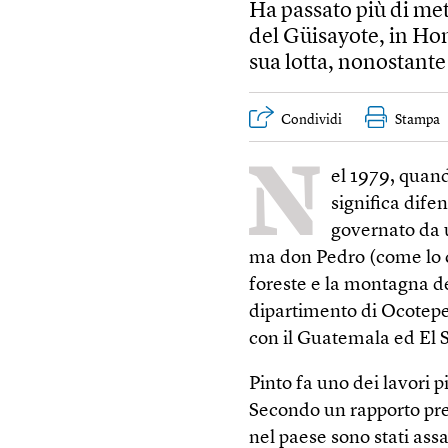
Ha passato più di metà
del Güisayote, in Hon
sua lotta, nonostante 
Condividi
Stampa
N
el 1979, quan
significa dife
governato da u
ma don Pedro (come lo c
foreste e la montagna d
dipartimento di Ocotepeq
con il Guatemala ed El 
Pinto fa uno dei lavori p
Secondo un rapporto pres
nel paese sono stati assa