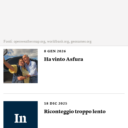
Fonti:
,
,
openweathermap.org
worldbank.org
geonames.org
8
GEN 2026
Ha vinto Asfura
18
DIC 2025
Riconteggio troppo lento