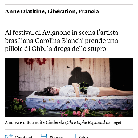
Anne Diatkine
,
Libération
,
Francia
Al festival di Avignone in scena l’artista
brasiliana Carolina Bianchi prende una
pillola di Ghb, la droga dello stupro
A noiva e o Boa noite Cinderela (
Christophe Raynaud de Lage
)
Condividi
Stampa