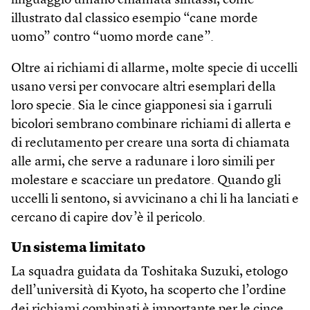
linguaggio umano chiamata sintassi, come
illustrato dal classico esempio “cane morde
uomo” contro “uomo morde cane”.
Oltre ai richiami di allarme, molte specie di uccelli
usano versi per convocare altri esemplari della
loro specie. Sia le cince giapponesi sia i garruli
bicolori sembrano combinare richiami di allerta e
di reclutamento per creare una sorta di chiamata
alle armi, che serve a radunare i loro simili per
molestare e scacciare un predatore. Quando gli
uccelli li sentono, si avvicinano a chi li ha lanciati e
cercano di capire dov’è il pericolo.
Un sistema limitato
La squadra guidata da Toshitaka Suzuki, etologo
dell’università di Kyoto, ha scoperto che l’ordine
dei richiami combinati è importante per le cince