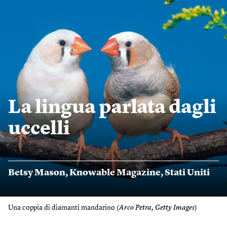
La lingua parlata dagli
uccelli
Betsy Mason
,
Knowable Magazine
,
Stati Uniti
Una coppia di diamanti mandarino (
Arco Petra, Getty Images
)