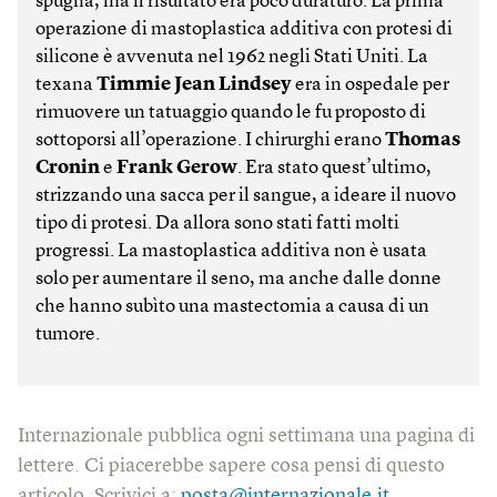
spugna, ma il risultato era poco duraturo. La prima
operazione di mastoplastica additiva con protesi di
silicone è avvenuta nel 1962 negli Stati Uniti. La
texana
Timmie Jean Lind­sey
era in ospedale per
rimuovere un tatuaggio quando le fu proposto di
sottoporsi all’operazione. I chirurghi erano
Thomas
Cronin
e
Frank Gerow
. Era stato quest’ultimo,
strizzando una sacca per il sangue, a ideare il nuovo
tipo di protesi. Da allora sono stati fatti molti
progressi. La mastoplastica additiva non è usata
solo per aumentare il seno, ma anche dalle donne
che hanno subìto una mastectomia a causa di un
tumore.
Internazionale pubblica ogni settimana una pagina di
lettere. Ci piacerebbe sapere cosa pensi di questo
articolo. Scrivici a:
posta@internazionale.it