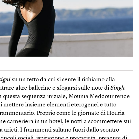
cigni
su un tetto da cui si sente il richiamo alla
rare altre ballerine e sfogarsi sulle note di
Single
a questa sequenza iniziale, Mounia Meddour rende
 di mettere insieme elementi eterogenei e tutto
 frammentario. Proprio come le giornate di Houria
come cameriera in un hotel, le notti a scommettere sui
a arieti. I frammenti saltano fuori dallo scontro
vincoli sociali, ispirazione e precarietà, presente di