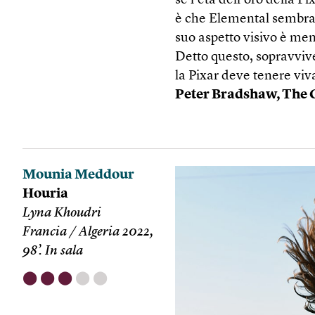
se l’età dell’oro della P
è che Elemental sembra 
suo aspetto visivo è men
Detto questo, sopravviv
la Pixar deve tenere viv
Peter Bradshaw, The
Mounia Meddour
Houria
Lyna Khoudri
Francia / Algeria 2022,
98’. In sala
⬤
⬤
⬤
⬤
⬤