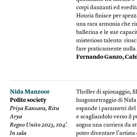
corpi danzanti ed eredit
Houria finisce per spe
una rara armonia che rim
ballerina e le sue capac
misterioso talento: riusc
fare praticamente nulla
Fernando Ganzo, Cah
Nida Manzoor
Thriller di spionaggio, f
Polite society
lungometraggio di Nida 
Priya Kansara, Ritu
espande i parametri del
Arya
e scagliandolo verso il 
Regno Unito 2023, 104’.
sogna una carriera da s
In sala
poter diventare l’artista 