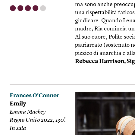
ma sono anche preoccup
⬤
⬤
⬤
⬤
⬤
una rispettabilità fatic
giudicare. Quando Lena 
madre, Ria comincia un
Al suo cuore, Polite soci
patriarcato (sostenuto no
pizzico di anarchia e all
Rebecca Harrison, Si
Frances O’Connor
Emily
Emma Mackey
Regno Unito 2022, 130’.
In sala