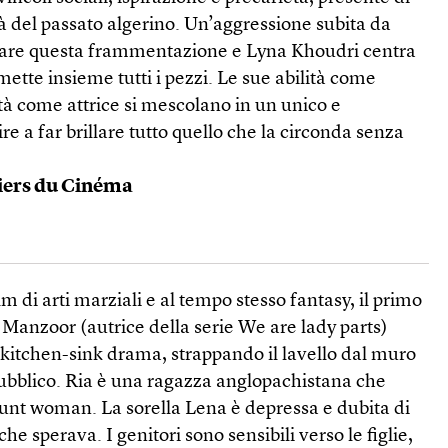
à del passato algerino. Un’aggressione subita da
zzare questa frammentazione e Lyna Khoudri centra
ette insieme tutti i pezzi. Le sue abilità come
ità come attrice si mescolano in un unico e
ire a far brillare tutto quello che la circonda senza
.
iers du Cinéma
ilm di arti marziali e al tempo stesso fantasy, il primo
Manzoor (autrice della serie We are lady parts)
 kitchen-sink drama, strappando il lavello dal muro
pubblico. Ria è una ragazza anglopachistana che
tunt woman. La sorella Lena è depressa e dubita di
che sperava. I genitori sono sensibili verso le figlie,