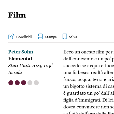
Film
Condividi
Stampa
Peter Sohn
Ecco un onesto film per
Elemental
dall’ennesimo e un po’ p
Stati Uniti 2023, 109’.
succede se acqua e fuo
In sala
una fiabesca realtà alte
fuoco, acqua, terra e a
⬤
⬤
⬤
⬤
⬤
un bigotto sistema di ca
è guardato un po’ dall’
figlia d’immigrati. Di l
dovrà convincere non so