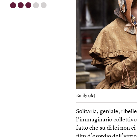
⬤
⬤
⬤
⬤
⬤
Emily (
dr
)
Solitaria, geniale, ribel
l’immaginario collettivo.
fatto che su di lei non c
film d’esordio dell’attri