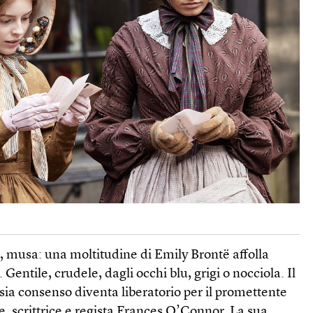
le, musa: una moltitudine di Emily Brontë affolla
 Gentile, crudele, dagli occhi blu, grigi o nocciola. Il
i sia consenso diventa liberatorio per il promettente
ce, scrittrice e regista Frances O’Connor. La sua