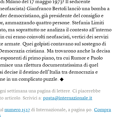
a di Milano del 17 maggio 1973? Il sedicente
 neofascista) Gianfranco Bertoli lanciò una bomba a
der democristiano, già presidente del consiglio e
r, ammazzando quattro persone. Stefania Limiti
ato, ma soprattutto ne analizza il contesto all’interno
in cui erano coinvolti neofascisti, vertici dei servizi
rze armate. Quei golpisti contavano sul sostegno di
a Democrazia cristiana. Ma trovarono anche la decisa
i esponenti di primo piano, tra cui Rumor e Paolo
ornisce una rilettura documentatissima di quel
i decise il destino dell’Italia tra democrazia e
ine in un complicato puzzle. ◆
gni settimana una pagina di lettere. Ci piacerebbe
o articolo. Scrivici a:
posta@internazionale.it
sul
numero 1517
di Internazionale, a pagina 90.
Compra