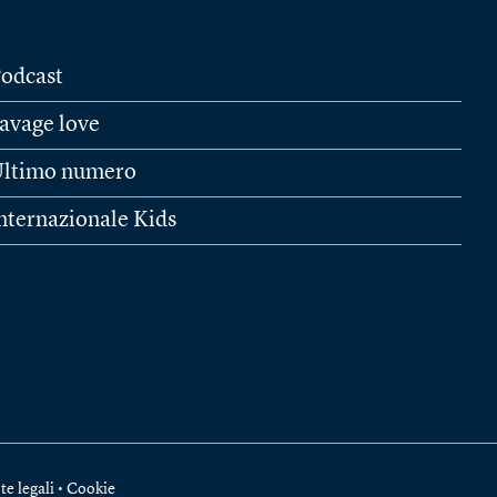
odcast
avage love
ltimo numero
nternazionale Kids
te legali
•
Cookie