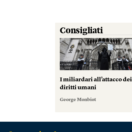
Consigliati
I miliardari all’attacco de
diritti umani
George Monbiot