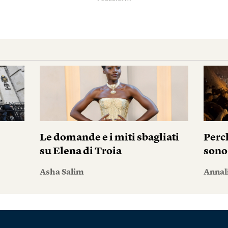
i
Le domande e i miti sbagliati
Perc
su Elena di Troia
sono
Asha Salim
Annal