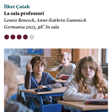
İlker Çatak
La sala professori
Leonie Benesch, Anne-Kathrin Gummich
Germania 2023, 98’. In sala
⬤
⬤
⬤
⬤
⬤