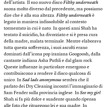
dell’artista. Il suo nuovo disco
Filthy underneath
suona molto diverso dal precedente, ma possiamo
dire che è alla sua altezza.
Filthy under­neath
è
legato in maniera indissolubile al contesto
tormentato in cui è nato. In questi anni Shah ha
tentato il suicidio, ha divorziato e si è presa cura
della madre, malata terminale. Mentre elaborava
tutta questa sofferenza, i suoi ascolti erano
dominati dall’icona pop iraniana Googoosh, dalla
cantante indiana Asha Puthli e dal glam rock.
Queste influenze in particolare emergono e
contribuiscono a rendere il disco qualcosa di
unico. In
Sad lads anonymous
sembra che il
parlato dei Dry Cleaning incontri l’immaginario di
Sam Fender sulla provincia inglese. In
See my girl
Shah si fa più dolce e suadente quando ripensa
alle foto che ritraggono lei e sua madre. In