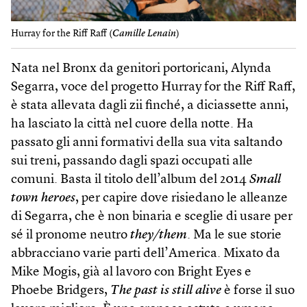
Hurray for the Riff Raff (
Camille Lenain
)
Nata nel Bronx da genitori portoricani, Alynda
Segarra, voce del progetto Hurray for the Riff Raff,
è stata allevata dagli zii finché, a diciassette anni,
ha lasciato la città nel cuore della notte. Ha
passato gli anni formativi della sua vita saltando
sui treni, passando dagli spazi occupati alle
comuni. Basta il titolo dell’album del 2014
Small
town heroes
, per capire dove risiedano le alleanze
di Segarra, che è non binaria e sceglie di usare per
sé il pronome neutro
they/them
. Ma le sue storie
abbracciano varie parti dell’America. Mixato da
Mike Mogis, già al lavoro con Bright Eyes e
Phoebe Bridgers,
The past is still alive
è forse il suo