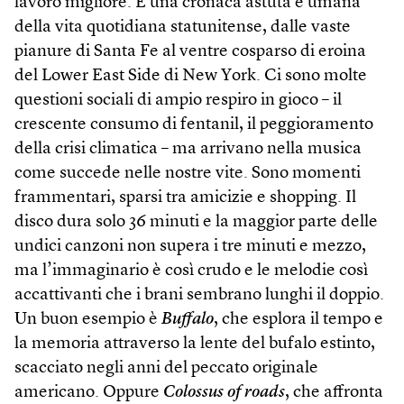
lavoro migliore. È una cronaca astuta e umana
della vita quotidiana statunitense, dalle vaste
pianure di Santa Fe al ventre cosparso di eroina
del Lower East Side di New York. Ci sono molte
questioni sociali di ampio respiro in gioco – il
crescente consumo di fentanil, il peggioramento
della crisi climatica – ma arrivano nella musica
come succede nelle nostre vite. Sono momenti
frammentari, sparsi tra amicizie e shopping. Il
disco dura solo 36 minuti e la maggior parte delle
undici canzoni non supera i tre minuti e mezzo,
ma l’immaginario è così crudo e le melodie così
accattivanti che i brani sembrano lunghi il doppio.
Un buon esempio è
Buffalo
, che esplora il tempo e
la memoria attraverso la lente del bufalo estinto,
scacciato negli anni del peccato originale
americano. Oppure
Colossus of roads
, che affronta