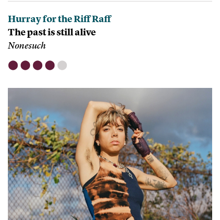
Hurray for the Riff Raff
The past is still alive
Nonesuch
⬤
⬤
⬤
⬤
⬤