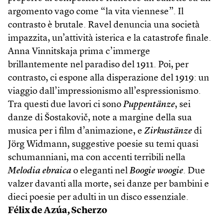
argomento vago come “la vita viennese”. Il
contrasto è brutale. Ravel denuncia una società
impazzita, un’attività isterica e la catastrofe finale.
Anna Vinnitskaja prima c’immerge
brillantemente nel paradiso del 1911. Poi, per
contrasto, ci espone alla disperazione del 1919: un
viaggio dall’impressionismo all’espressionismo.
Tra questi due lavori ci sono
Puppentänze
, sei
danze di Šosta­kovič, note a margine della sua
musica per i film d’animazione, e
Zirkus­tänze
di
Jörg Widmann, suggestive poesie su temi quasi
schumanniani, ma con accenti terribili nella
Melodia ebraica
o eleganti nel
Boogie woogie
. Due
valzer davanti alla morte, sei danze per bambini e
dieci poesie per adulti in un disco essenziale.
Félix de Azúa, Scherzo