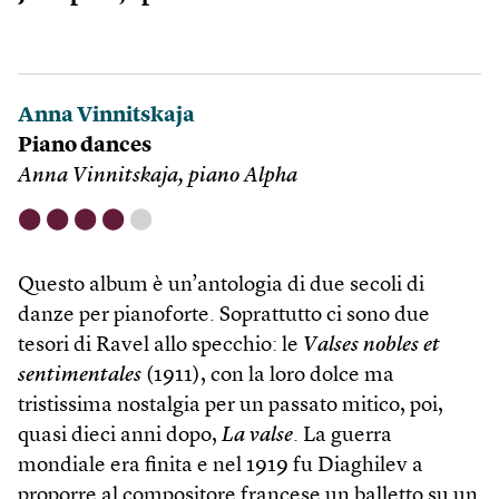
Anna Vinnitskaja
Piano dances
Anna Vinnitskaja, piano Alpha
⬤
⬤
⬤
⬤
⬤
Questo album è un’antologia di due secoli di
danze per pianoforte. Soprattutto ci sono due
tesori di Ravel allo specchio: le
Valses nobles et
sentimentales
(1911), con la loro dolce ma
tristissima nostalgia per un passato mitico, poi,
quasi dieci anni dopo,
La valse
. La guerra
mondiale era finita e nel 1919 fu Diaghilev a
proporre al compositore francese un balletto su un