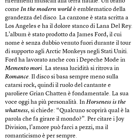
riferimenti musicali alla terra natale. Un brano
come
In the modern world
è emblematico della
grandezza del disco. La canzone è stata scritta a
Los Angeles e ha il dolore stanco di Lana Del Rey.
L’album è stato prodotto da James Ford, il cui
nome è senza dubbio venuto fuori durante il tour
di supporto agli Arctic Monkeys negli Stati Uniti.
Ford ha lavorato anche con i Depeche Mode in
Memento mori
. La stessa lucidità si ritrova in
Romance
. Il disco si basa sempre meno sulla
catarsi rock, quindi il ruolo del cantante e
paroliere Grian Chatten è fondamentale. La sua
voce oggi ha più personalità. In
Horseness is the
whatness
, si chiede: “Qualcuno scoprirà qual è la
parola che fa girare il mondo?”. Per citare i Joy
Division, l’amore può farci a pezzi, ma il
romanticismo è per sempre.