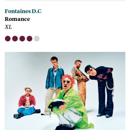
Fontaines D.C
Romance
XL
⬤
⬤
⬤
⬤
⬤