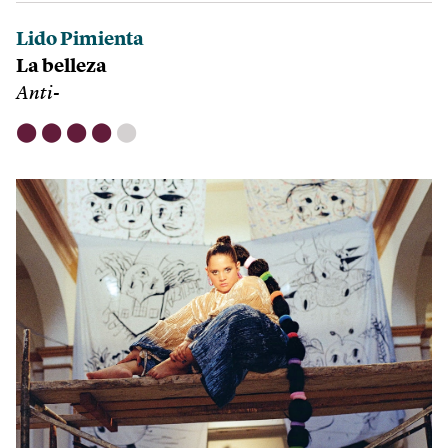
Lido Pimienta
La belleza
Anti-
⬤
⬤
⬤
⬤
⬤