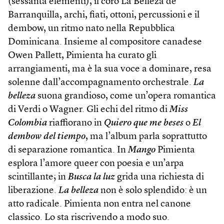
(sessanta elementi), il coro La Belleza de
Barranquilla, archi, fiati, ottoni, percussioni e il
dembow, un ritmo nato nella Repubblica
Dominicana. Insieme al compositore canadese
Owen Pallett, Pimienta ha curato gli
arrangiamenti, ma è la sua voce a dominare, resa
solenne dall’accompagnamento orchestrale.
La
belleza
suona grandioso, come un’opera romantica
di Verdi o Wag­ner. Gli echi del ritmo di
Miss
Colombia
riaffiorano in
Quiero que me beses
o
El
dembow del tiempo
, ma l’album parla soprattutto
di separazione romantica. In
Mango
Pimienta
esplora l’amore queer con poesia e un’arpa
scintillante; in
Busca la luz
grida una richiesta di
liberazione.
La belleza
non è solo splendido: è un
atto radicale. Pimienta non entra nel canone
classico. Lo sta riscrivendo a modo suo.