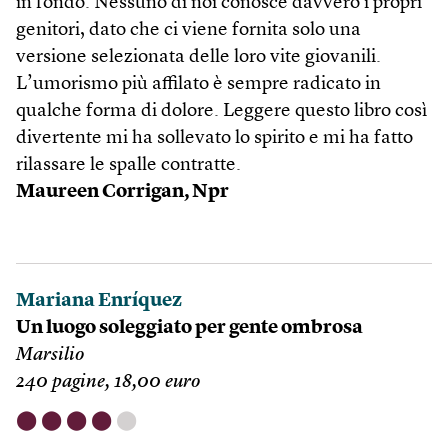
in fondo. Nessuno di noi conosce davvero i propri
genitori, dato che ci viene fornita solo una
versione selezionata delle loro vite giovanili.
L’umorismo più affilato è sempre radicato in
qualche forma di dolore. Leggere questo libro così
divertente mi ha sollevato lo spirito e mi ha fatto
rilassare le spalle contratte.
Maureen Corrigan, Npr
Mariana Enríquez
Un luogo soleggiato per gente ombrosa
Marsilio
240 pagine, 18,00 euro
⬤
⬤
⬤
⬤
⬤