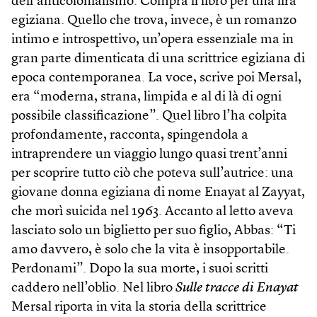
dell’anticolonialismo. Compra il libro per una lira
egiziana. Quello che trova, invece, è un romanzo
intimo e introspettivo, un’opera essenziale ma in
gran parte dimenticata di una scrittrice egiziana di
epoca contemporanea. La voce, scrive poi Mersal,
era “moderna, strana, limpida e al di là di ogni
possibile classificazione”. Quel libro l’ha colpita
profondamente, racconta, spingendola a
intraprendere un viaggio lungo quasi trent’anni
per scoprire tutto ciò che poteva sull’autrice: una
giovane donna egiziana di nome Enayat al Zayyat,
che morì suicida nel 1963. Accanto al letto aveva
lasciato solo un biglietto per suo figlio, Abbas: “Ti
amo davvero, è solo che la vita è insopportabile.
Perdonami”. Dopo la sua morte, i suoi scritti
caddero nell’oblio. Nel libro
Sulle tracce di Enayat
Mersal riporta in vita la storia della scrittrice