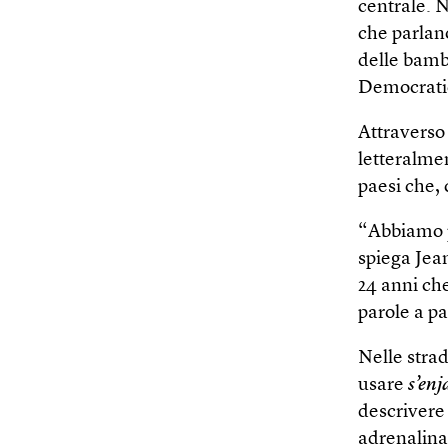
centrale. 
che parlano
delle bamb
Democratic
Attraverso
letteralmen
paesi che,
“Abbiamo p
spiega Jea
24 anni che
parole a pa
Nelle strad
usare
s’enj
descrivere 
adrenalina 