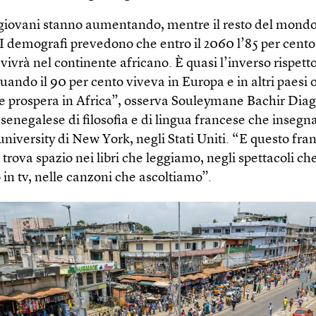
i giovani stanno aumentando, mentre il resto del mond
 I demografi prevedono che entro il 2060 l’85 per cento
vivrà nel continente africano. È quasi l’inverso rispetto
uando il 90 per cento viveva in Europa e in altri paesi 
se prospera in Africa”, osserva Souleymane Bachir Dia
senegalese di filosofia e di lingua francese che insegna
niversity di New York, negli Stati Uniti. “E questo fra
 trova spazio nei libri che leggiamo, negli spettacoli ch
in tv, nelle canzoni che ascoltiamo”.