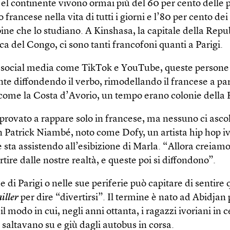
Nel continente vivono ormai più del 60 per cento delle
 francese nella vita di tutti i giorni e l’80 per cento de
ine che lo studiano. A Kinshasa, la capitale della Repu
a del Congo, ci sono tanti francofoni quanti a Parigi.
 social media come TikTok e YouTube, queste persone
te diffondendo il verbo, rimodellando il francese a par
 come la Costa d’Avorio, un tempo erano colonie della 
rovato a rappare solo in francese, ma nessuno ci asco
n Patrick Niambé, noto come Dofy, un artista hip hop iv
 sta assistendo all’esibizione di Marla. “Allora creiamo
rtire dalle nostre realtà, e queste poi si diffondono”.
e di Parigi o nelle sue periferie può capitare di sentire
ailler
per dire “divertirsi”. Il termine è nato ad Abidjan 
il modo in cui, negli anni ottanta, i ragazzi ivoriani in c
saltavano su e giù dagli autobus in corsa.