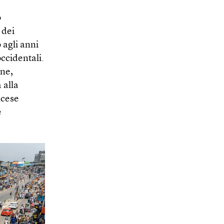
o
 dei
 agli anni
occidentali.
gne,
 alla
ncese
e