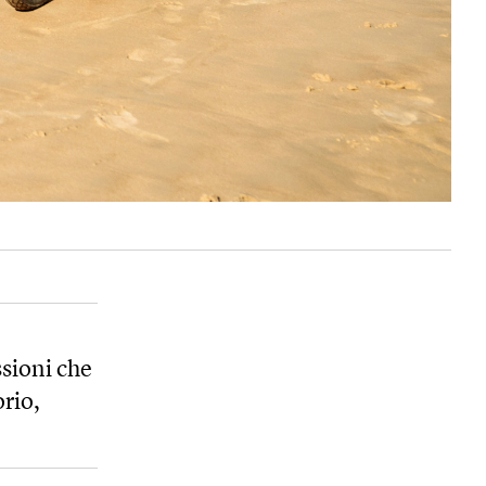
ssioni che
rio,