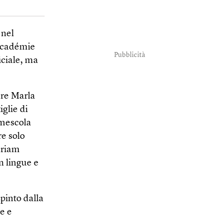
 nel
’Académie
Pubblicità
iciale, ma
are Marla
iglie di
 mescola
re solo
ariam
n lingue e
pinto dalla
e e