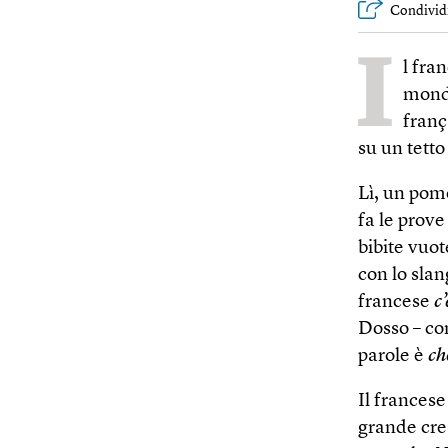
Condivid
I
l fra
mondo
franç
su un tetto
Lì, un pom
fa le prove
bibite vuot
con lo slan
francese
c
Dosso – co
parole è
ch
Il francese
grande cres