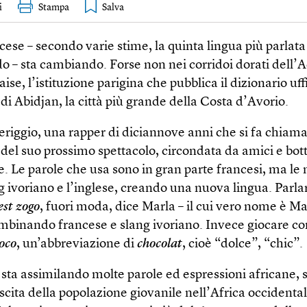
i
Stampa
ncese – secondo varie stime, la quinta lingua più parlata
 – sta cambiando. Forse non nei corridoi dorati dell
aise, l’istituzione parigina che pubblica il dizionario uff
 di Abidjan, la città più grande della Costa d’Avorio.
eriggio, una rapper di diciannove anni che si fa chiam
 del suo prossimo spettacolo, circondata da amici e bott
e. Le parole che usa sono in gran parte francesi, ma le
g ivoriano e l’inglese, creando una nuova lingua. Parla
’est zogo
, fuori moda, dice Marla – il cui vero nome è M
mbinando francese e slang ivoriano. Invece giocare co
oco
, un’abbreviazione di
chocolat
, cioè “dolce”, “chic”.
 sta assimilando molte parole ed espressioni africane, s
cita della popolazione giovanile nell’Africa occidental