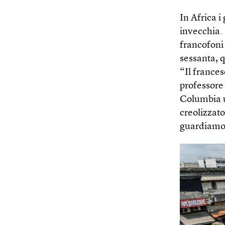
In Africa 
invecchia.
francofoni 
sessanta, q
“Il france
professore 
Columbia u
creolizzato
guardiamo 