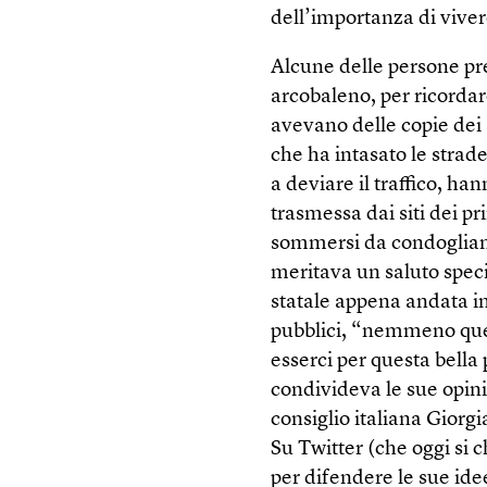
dell’importanza di viver
Alcune delle persone pr
arcobaleno, per ricordare
avevano delle copie dei s
che ha intasato le strade
a deviare il traffico, ha
trasmessa dai siti dei pr
sommersi da condoglianz
meritava un saluto speci
statale appena andata in
pubblici, “nemmeno quel
esserci per questa bell
condivideva le sue opin
consiglio italiana Giorgi
Su Twitter (che oggi si
per difendere le sue ide