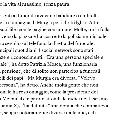
e la vita al massimo, senza paura.
esenti al funerale avevano bandiere o ombrelli
 la campagna di Murgia per i diritti lgbt+. Altre
uoi libri con le pagine consumate. Molte, tra la folla
 verso la piazza e ha costretto la polizia municipale
nno seguito sul telefono la diretta del funerale,
incipali quotidiani. I social network sono stati
e e riconoscimenti. “Era una persona speciale e
ale”, ha detto Patrizia Mosca, una funzionaria
 pensione, che di solito non partecipa a funerali
li dei papi”. Ma Murgia era diversa. “Volevo
a persona”, ha detto. Anche molta gente che non
ioni le ha reso omaggio, come la presidente del
a Meloni, il cui partito affonda le radici nel fascismo.
 chiama X), l’ha definita “una donna che combatteva
e, seppur notoriamente diverse dalle mie, e di