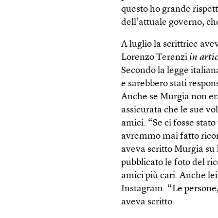
questo ho grande rispetto
dell’attuale governo, ch
A luglio la scrittrice av
Lorenzo Terenzi
in arti
Secondo la legge italian
e sarebbero stati responsa
Anche se Murgia non era 
assicurata che le sue vo
amici. “Se ci fosse stato
avremmo mai fatto ricors
aveva scritto Murgia su
pubblicato le foto del r
amici più cari. Anche le
Instagram. “Le persone, 
aveva scritto.