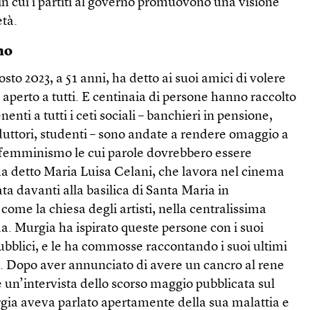
 in cui i partiti al governo promuovono una visione
età.
mo
osto 2023, a 51 anni, ha detto ai suoi amici di volere
 aperto a tutti. E centinaia di persone hanno raccolto
enti a tutti i ceti sociali – banchieri in pensione,
duttori, studenti – sono andate a rendere omaggio a
e femminismo le cui parole dovrebbero essere
ha detto Maria Luisa Celani, che lavora nel cinema
ata davanti alla basilica di Santa Maria in
ome la chiesa degli artisti, nella centralissima
a. Murgia ha ispirato queste persone con i suoi
pubblici, e le ha commosse raccontando i suoi ultimi
k. Dopo aver annunciato di avere un cancro al rene
e un’intervista dello scorso maggio pubblicata sul
rgia aveva parlato apertamente della sua malattia e