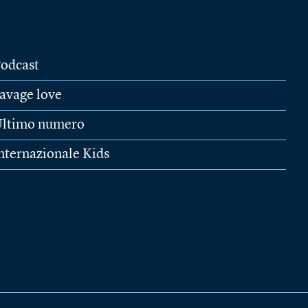
odcast
avage love
ltimo numero
nternazionale Kids