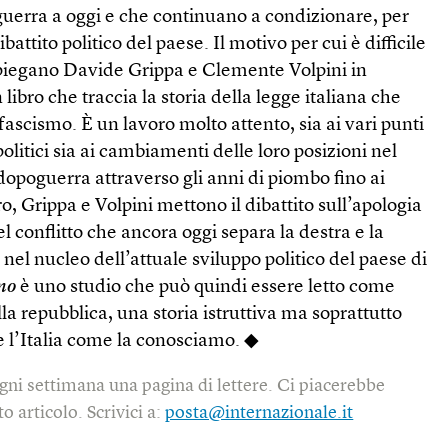
a guerra a oggi e che continuano a condizionare, per
battito politico del paese. Il motivo per cui è difficile
 spiegano Davide Grippa e Clemente Volpini in
n libro che traccia la storia della legge italiana che
fascismo. È un lavoro molto attento, sia ai vari punti
politici sia ai cambiamenti delle loro posizioni nel
opoguerra attraverso gli anni di piombo fino ai
tro, Grippa e Volpini mettono il dibattito sull’apologia
l conflitto che ancora oggi separa la destra e la
 nel nucleo dell’attuale sviluppo politico del paese di
smo
è uno studio che può quindi essere letto come
la repubblica, una storia istruttiva ma soprattutto
 l’Italia come la conosciamo. ◆
gni settimana una pagina di lettere. Ci piacerebbe
o articolo. Scrivici a:
posta@internazionale.it