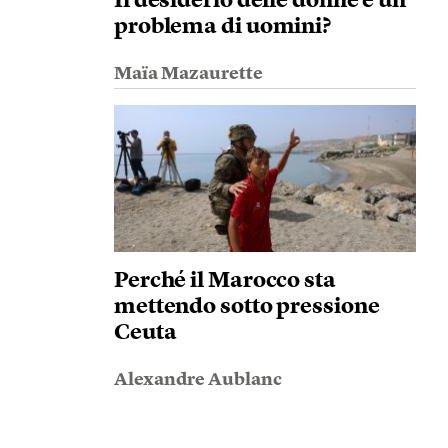
Il desiderio delle donne è un
problema di uomini?
Maïa Mazaurette
Perché il Marocco sta
mettendo sotto pressione
Ceuta
Alexandre Aublanc