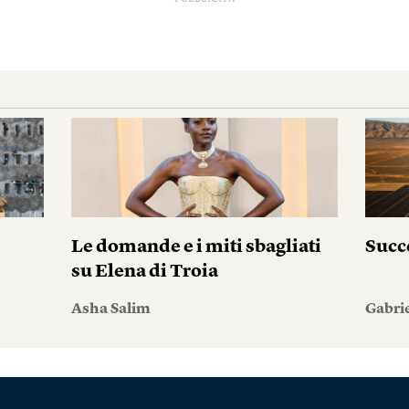
Le domande e i miti sbagliati
Succ
su Elena di Troia
Asha Salim
Gabri