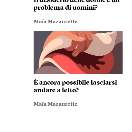
Il desiderio delle donne è un
problema di uomini?
Maïa Mazaurette
È ancora possibile lasciarsi
andare a letto?
Maïa Mazaurette