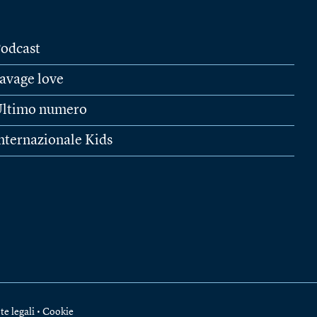
odcast
avage love
ltimo numero
nternazionale Kids
te legali
•
Cookie