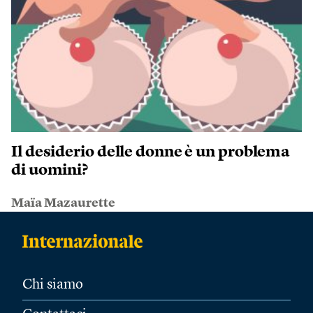
Il desiderio delle donne è un problema
di uomini?
Maïa Mazaurette
Chi siamo