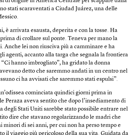
esi di origine in America Centrale per scappare dalla
ono stati scaraventati a Ciudad Juárez, una delle
Messico.
i, è arrivata esausta, deperita e con la tosse. Ha
 prima di crollare sul ponte. Teneva per mano la
nni. Anche lei non riusciva più a camminare e ha
gli agenti, accanto alla targa che segnala la frontiera
i. “Ci hanno imbrogliato”, ha gridato la donna
i avevano detto che saremmo andati in un centro nel
nessuno ci ha avvisati che saremmo stati espulsi”.
di un’odissea cominciata quindici giorni prima in
le Peraza aveva sentito che dopo l’insediamento di
 degli Stati Uniti sarebbe stato possibile entrare nel
ito dire che stavano regolarizzando le madri che
 minori di sei anni, per cui non ha perso tempo e
to il viaggio più pericoloso della sua vita. Guidata da