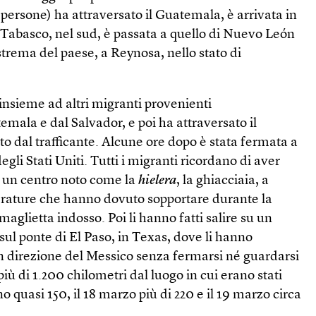
i persone) ha attraversato il Guatemala, è arrivata in
i Tabasco, nel sud, è passata a quello di Nuevo León
estrema del paese, a Reynosa, nello stato di
insieme ad altri migranti provenienti
mala e dal Salvador, e poi ha attraversato il
to dal trafficante. Alcune ore dopo è stata fermata a
egli Stati Uniti. Tutti i migranti ricordano di aver
n un centro noto come la
hielera
, la ghiacciaia, a
rature che hanno dovuto sopportare durante la
aglietta indosso. Poi li hanno fatti salire su un
 sul ponte di El Paso, in Texas, dove li hanno
n direzione del Messico senza fermarsi né guardarsi
più di 1.200 chilometri dal luogo in cui erano stati
o quasi 150, il 18 marzo più di 220 e il 19 marzo circa