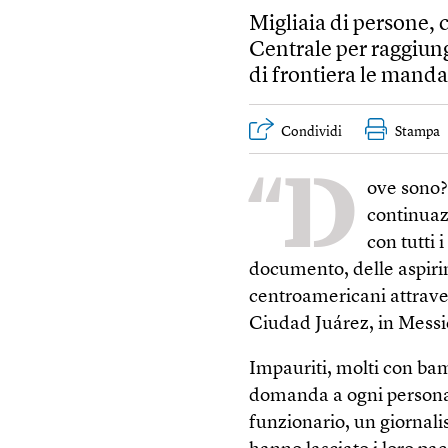
Migliaia di persone,
Centrale per raggiunge
di frontiera le mand
Condividi
Stampa
“D
ove sono?
continuaz
con tutti 
documento, delle aspirin
centroamericani attraver
Ciudad Juárez, in Messico
Impauriti, molti con bamb
domanda a ogni persona
funzionario, un giornali