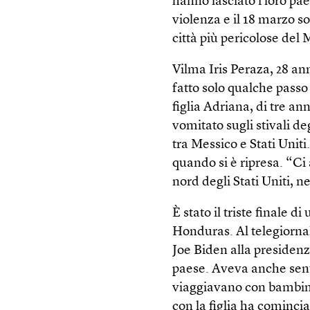
hanno lasciato i loro pa
violenza e il 18 marzo s
città più pericolose del 
Vilma Iris Peraza, 28 ann
fatto solo qualche passo
figlia Adriana, di tre a
vomitato sugli stivali de
tra Messico e Stati Unit
quando si è ripresa. “C
nord degli Stati Uniti, 
È stato il triste finale 
Honduras. Al telegiorna
Joe Biden alla presidenza
paese. Aveva anche sent
viaggiavano con bambini
con la figlia ha comincia