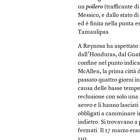
un
pollero
(trafficante d
Messico, e dallo stato d
ed è finita nella punta 
Tamaulipas.
A Reynosa ha aspettato 
dall’Honduras, dal Guate
confine nel punto indica
McAllen, la prima città d
passato quattro giorni i
causa delle basse tempe
reclusione con solo una m
aereo e li hanno lasciati
obbligati a camminare i
indietro. Si trovavano a 
fermati. Il 17 marzo eran
150.