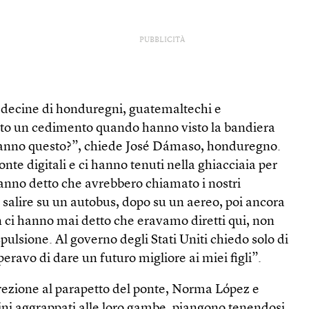
PUBBLICITÀ
 decine di honduregni, guatemaltechi e
to un cedimento quando hanno visto la bandiera
fanno questo?”, chiede José Dámaso, honduregno.
nte digitali e ci hanno tenuti nella ghiacciaia per
hanno detto che avrebbero chiamato i nostri
o salire su un autobus, dopo su un aereo, poi ancora
n ci hanno mai detto che eravamo diretti qui, non
pulsione. Al governo degli Stati Uniti chiedo solo di
eravo di dare un futuro migliore ai miei figli”.
ezione al parapetto del ponte, Norma López e
i aggrappati alle loro gambe, piangono tenendosi