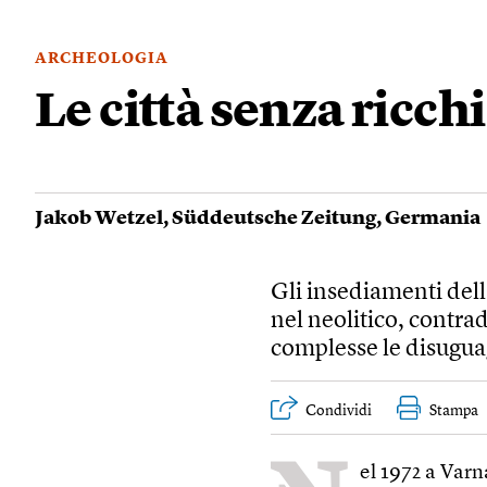
ARCHEOLOGIA
Le città senza ricch
Jakob Wetzel
,
Süddeutsche Zeitung
,
Germania
Gli insediamenti della
nel neolitico, contra
complesse le disuguag
Condividi
Stampa
el 1972 a Varn