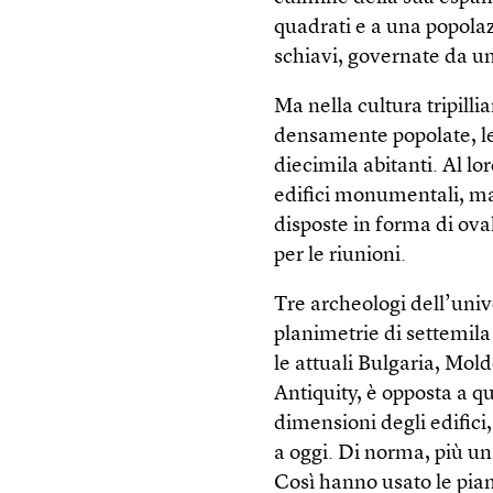
quadrati e a una popolaz
schiavi, governate da un
Ma nella cultura tripil
densamente popolate, le 
diecimila abitanti. Al lor
edifici monumentali, ma
disposte in forma di ova
per le riunioni.
Tre archeologi dell’univ
planimetrie di settemila 
le attuali Bulgaria, Mold
Antiquity, è opposta a 
dimensioni degli edifici,
a oggi. Di norma, più un
Così hanno usato le pian