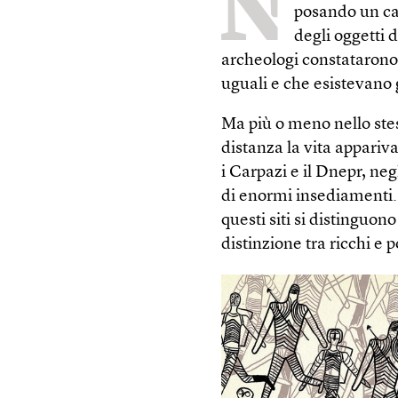
N
posando un cav
degli oggetti d
archeologi constatarono
uguali e che esistevano g
Ma più o meno nello stes
distanza la vita appariv
i Carpazi e il Dnepr, neg
di enormi insediamenti. S
questi siti si distinguon
distinzione tra ricchi e p