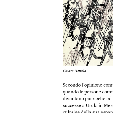
Chiara Dattola
Secondo l’opinione comune
quando le persone cominc
diventano più ricche ed
successe a Uruk, in Meso
culmine della sua espans