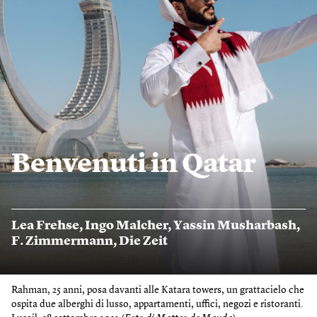
Benvenuti in Qatar
Lea Frehse
,
Ingo Malcher
,
Yassin Musharbash
,
F. Zimmermann
,
Die Zeit
Rahman, 25 anni, posa davanti alle Katara towers, un grattacielo che
ospita due alberghi di lusso, appartamenti, uffici, negozi e ristoranti.