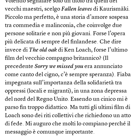
Volendo segnalare solo un titolo tra quelli dei
vecchi maestri, scelgo
Fallen leaves
di Kaurismäki.
Piccolo ma perfetto, è una storia d’amore sospesa
tra commedia e malinconia, che coinvolge due
persone solitarie e non più giovani. Forse l’opera
più delicata di sempre del finlandese. Che dire
invece di
The old oak
di Ken Loach, forse l’ultimo
film del vecchio compagno britannico? (Il
precedente
Sorry we missed you
era annunciato
come canto del cigno, c’è sempre speranza). Fiaba
impegnata sull’importanza della solidarietà tra
oppressi (locali e migranti), in una zona depressa
del nord del Regno Unito. Essendo un cinico mi è
parso fin troppo didattico. Ma tutti gli ultimi film di
Loach sono dei riti collettivi che richiedono un atto
di fede. Mi auguro che molti lo compiano perché il
messaggio è comunque importante.