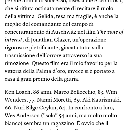
perché donna di successo, bisessuale e scontrosa,
che si rifiuta ostinatamente di recitare il ruolo
della vittima. Gelida, tesa ma fragile, è anche la
moglie del comandante del campo di
concentramento di Auschwitz nel film
The zone of
interest
, di Jonathan Glazer, un’operazione
rigorosa e pietrificante, giocata tutta sulla
trasmissione dell’orrore attraverso la sua
rimozione. Questo film era il mio favorito per la
vittoria della Palma d’oro, invece si è portato a
casa il gran premio della giuria.
Ken Loach, 86 anni. Marco Bellocchio, 83. Wim
Wenders, 77. Nanni Moretti, 69. Aki Kaurismäki,
66. Nuri Bilge Ceylan, 64. In confronto a loro,
Wes Anderson (“solo” 54 anni, ma molto molto
bianco) sembra un ragazzino. È ovvio che il