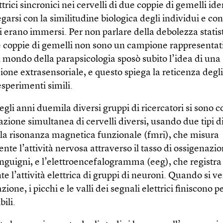
ttrici sincronici nei cervelli di due coppie di gemelli ide
garsi con la similitudine biologica degli individui e con 
ui erano immersi. Per non parlare della debolezza statis
e coppie di gemelli non sono un campione rappresentati
l mondo della parapsicologia sposò subito l’idea di una
ne extrasensoriale, e questo spiega la reticenza degli
esperimenti simili.
degli anni duemila diversi gruppi di ricercatori si sono 
azione simultanea di cervelli diversi, usando due tipi d
 la risonanza magnetica funzionale (fmri), che misura
nte l’attività nervosa attraverso il tasso di ossigenazi
anguigni, e l’elettroencefalogramma (eeg), che registra
e l’attività elettrica di gruppi di neuroni. Quando si ver
zione, i picchi e le valli dei segnali elettrici finiscono p
ili.