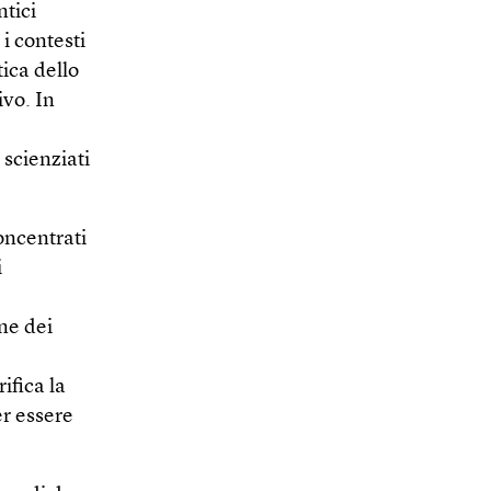
ntici
i contesti
tica dello
vo. In
 scienziati
concentrati
i
one dei
ifica la
er essere