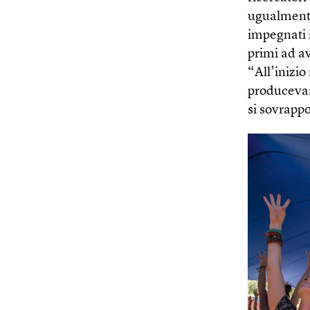
ugualmente.
impegnati 
primi ad av
“All’inizio
producevan
si sovrapp