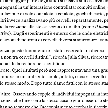
e la maggior parte degli studi si basava sull’osservazi
mpegnati in un’interazione controllata: compiti online, 
imulazione di volo con pilota e copilota, giochi di carte, 
Altri invece analizzavano più cervelli separatamente, 
e la reazione alla stessa scena di un film (come
Il buon
attivo
). Dagli esperimenti è emerso che le onde elettric
lazioni di neuroni di cervelli diversi si sincronizzavan
enza questo fenomeno era stato osservato tra diverse 
a non tra cervelli distinti”, ricorda Julia Sliwa, ricercatr
ional de la recherche scientifique
ncese. Quei risultati però non rappresentavano una gr
mmersi in un ambiente simile, infatti, i nostri cervelli 
lo stesso modo. Dopo tutto siamo fatti con lo stesso st
’altro. Osservando coppie di individui impegnati in int
senza che facessero la stessa cosa o guardassero lo stes
i hanno scoperto che l’accoppiamento cerebrale si verif