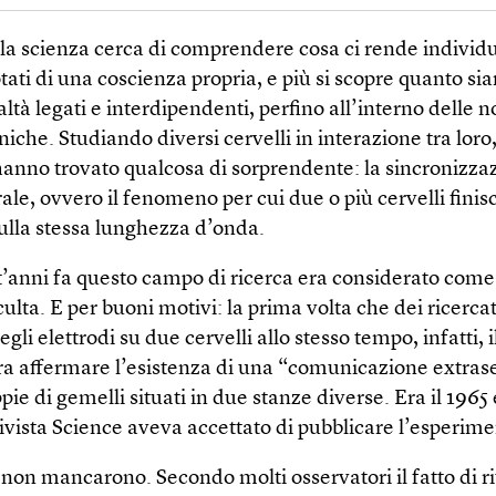
 la scienza cerca di comprendere cosa ci rende individu
tati di una coscienza propria, e più si scopre quanto si
altà legati e interdipendenti, perfino all’interno delle n
niche. Studiando diversi cervelli in interazione tra loro,
 hanno trovato qualcosa di sorprendente: la sincronizza
ale, ovvero il fenomeno per cui due o più cervelli finis
sulla stessa lunghezza d’onda.
t’anni fa questo campo di ricerca era considerato com
ulta. E per buoni motivi: la prima volta che dei ricerca
gli elettrodi su due cervelli allo stesso tempo, infatti, i
era affermare l’esistenza di una “comunicazione extras
pie di gemelli situati in due stanze diverse. Era il 1965 
ivista Science aveva accettato di pubblicare l’esperime
 non mancarono. Secondo molti osservatori il fatto di r