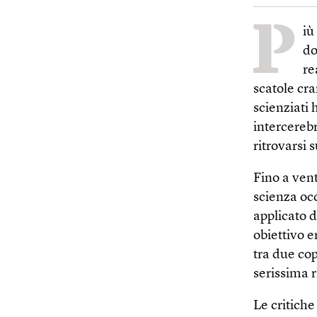
P
iù
do
re
scatole cra
scienziati
intercerebr
ritrovarsi 
Fino a ven
scienza occ
applicato de
obiettivo 
tra due cop
serissima r
Le critiche