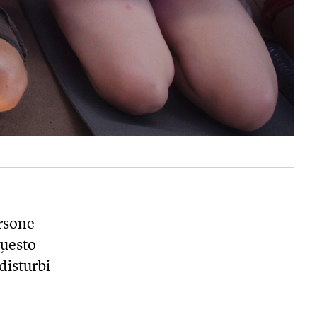
ersone
Questo
disturbi