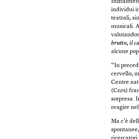
Inizialment
individui i
teatrali, s
musicali. 
valutandon
brutto, il c
alcune popo
“In preced
cervello, m
Centre nat
(Cnrs) fra
sorpresa. I
reagire nel
Ma c’è dell
spontanee, 
ricercator