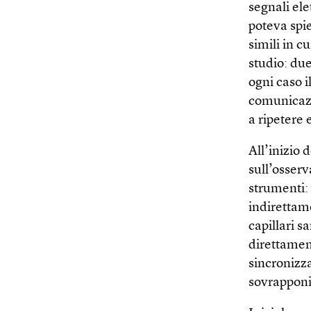
segnali ele
poteva spie
simili in c
studio: du
ogni caso i
comunicazio
a ripetere 
All’inizio 
sull’osserv
strumenti:
indirettame
capillari s
direttament
sincronizza
sovrapponib