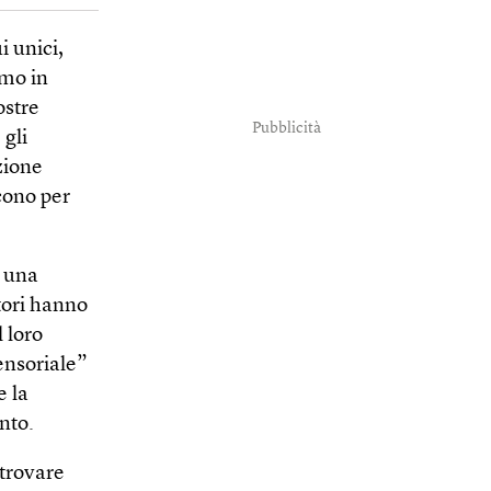
i unici,
amo in
ostre
Pubblicità
 gli
zione
cono per
e una
tori hanno
l loro
ensoriale”
e la
nto.
itrovare