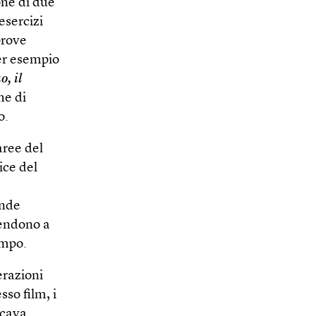
one di due
esercizi
prove
per esempio
o, il
he di
o.
aree del
ice del
ande
tendono a
ampo.
erazioni
so film, i
icava