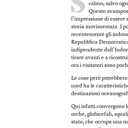
S
calmo, salvo ogn
Questo avamposto
l’impressione di essere 
storia movimentata. I por
recentemente gli indones
Repubblica Democratica
indipendente dall’Indon
tirare avanti e a ricostrui
ora i visitatori sono poch
Le cose però potrebbero 
nord ha le caratteristic
destinazioni oceanogra
Qui infatti convergono l
orche, globicefali, squal
stato, che occupa una met