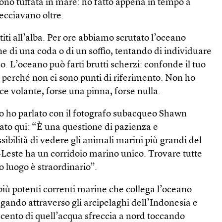
 sono tuffata in mare: ho fatto appena in tempo a
ecciavano oltre.
titi all’alba. Per ore abbiamo scrutato l’oceano
e di una coda o di un soffio, tentando di individuare
o. L’oceano può farti brutti scherzi: confonde il tuo
a, perché non ci sono punti di riferimento. Non ho
ce volante, forse una pinna, forse nulla.
o ho parlato con il fotografo subacqueo Shawn
tato qui: “È una questione di pazienza e
sibilità di vedere gli animali marini più grandi del
este ha un corridoio marino unico. Trovare tutte
o luogo è straordinario”.
 più potenti correnti marine che collega l’oceano
agando attraverso gli arcipelaghi dell’Indonesia e
r cento di quell’acqua sfreccia a nord toccando