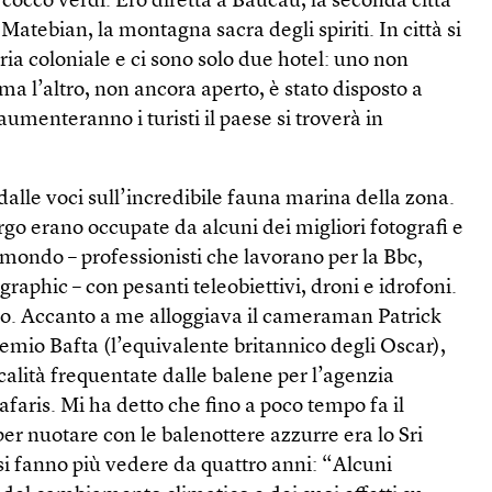
cocco verdi. Ero diretta a Baucau, la seconda città
Matebian, la montagna sacra degli spiriti. In città si
ia coloniale e ci sono solo due hotel: uno non
ma l’altro, non ancora aperto, è stato disposto a
umenteranno i turisti il paese si troverà in
 dalle voci sull’incredibile fauna marina della zona.
ergo erano occupate da alcuni dei migliori fotografi e
mondo – professionisti che lavorano per la Bbc,
graphic – con pesanti teleobiettivi, droni e idrofoni.
sto. Accanto a me alloggiava il cameraman Patrick
remio Bafta (l’equivalente britannico degli Oscar),
ocalità frequentate dalle balene per l’agenzia
afaris. Mi ha detto che fino a poco tempo fa il
er nuotare con le balenottere azzurre era lo Sri
si fanno più vedere da quattro anni: “Alcuni