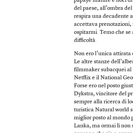
papaye mature e noci di 
del paese, all’ombra del 
respira una decadente ar
accettava prenotazioni, 
ospitarmi. Temo che se a
difficoltà.
Non ero l’unica attirata
Le altre stanze dell’alb
filmmaker subacquei al 
Netflix e il National Geo
Forse ero nel posto giu
Dykstra, vincitore del p
sempre alla ricerca di l
turistica Natural world s
miglior posto al mondo p
Lanka, ma ormai lì non 