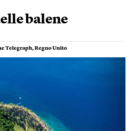
delle balene
he Telegraph
,
Regno Unito