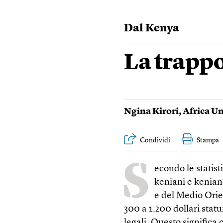
Dal Kenya
La trappo
Ngina Kirori
,
Africa U
Condividi
Stampa
S
econdo le statist
keniani e kenian
e del Medio Orie
300 a 1.200 dollari stat
legali. Questo signific