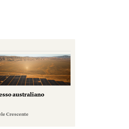
esso australiano
ele Crescente