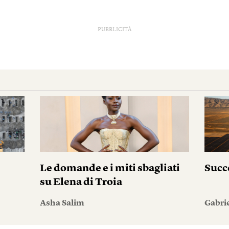
PUBBLICITÀ
Le domande e i miti sbagliati
Succ
su Elena di Troia
Asha Salim
Gabri