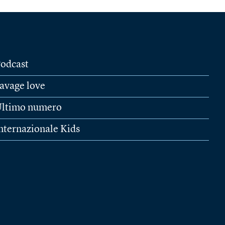
odcast
avage love
ltimo numero
nternazionale Kids