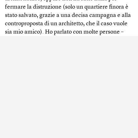
fermare la distruzione (solo un quartiere finora è
stato salvato, grazie a una decisa campagna e alla
controproposta di un architetto, che il caso vuole
sia mio amico). Ho parlato con molte persone –
restauratori, urbanisti, perfino consulenti del
primo ministro – in cerca di risposte sul perché sia
stato ritenuto necessario tutto questo. Le
giustificazioni che mi hanno dato rientrano in due
categorie: una pubblica e una privata.
La versione pubblica è che Il Cairo era diventata
troppo grande e aveva bisogno di aggiornare le
infrastrutture. Era così urgente, dicono, che non
c’era tempo per coordinarsi con gli enti statali o
con i gruppi comunitari che si interessano del
patrimonio storico. Nuovo è meglio di vecchio. E il
paese ha problemi più pressanti della