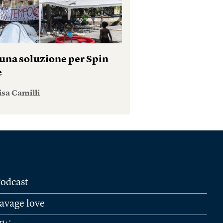
una soluzione per Spin
e
isa Camilli
odcast
avage love