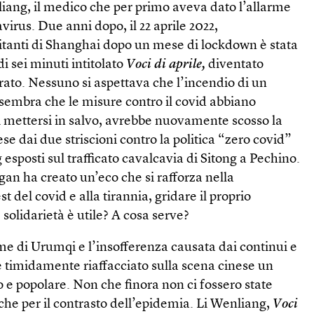
liang, il medico che per primo aveva dato l’allarme
virus. Due anni dopo, il 22 aprile 2022,
bitanti di Shanghai dopo un mese di lockdown è stata
di sei minuti intitolato
Voci di aprile,
diventato
urato. Nessuno si aspettava che l’incendio di un
 sembra che le misure contro il covid abbiano
di mettersi in salvo, avrebbe nuovamente scosso la
se dai due striscioni contro la politica “zero covid”
g esposti sul trafficato cavalcavia di Sitong a Pechino.
gan ha creato un’eco che si rafforza nella
st del covid e alla tirannia, gridare il proprio
solidarietà è utile? A cosa serve?
time di Urumqi e l’insofferenza causata dai continui e
è timidamente riaffacciato sulla scena cinese un
 popolare. Non che finora non ci fossero state
tiche per il contrasto dell’epidemia. Li Wenliang,
Voci