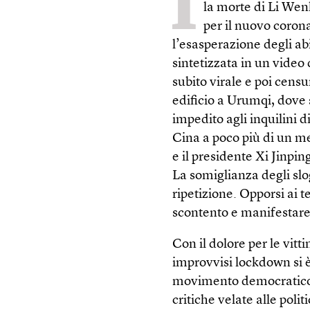
I
la morte di Li Wen
per il nuovo corona
l’esasperazione degli a
sintetizzata in un video 
subito virale e poi cens
edificio a Urumqi, dove
impedito agli inquilini 
Cina a poco più di un me
e il presidente Xi Jinpin
La somiglianza degli slo
ripetizione. Opporsi ai te
scontento e manifestare 
Con il dolore per le vit
improvvisi lockdown si 
movimento democratico e
critiche velate alle poli