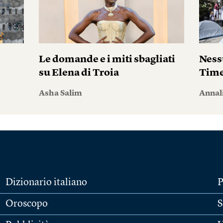
Le domande e i miti sbagliati
Ness
su Elena di Troia
Tim
Asha Salim
Annal
Dizionario italiano
P
Oroscopo
S