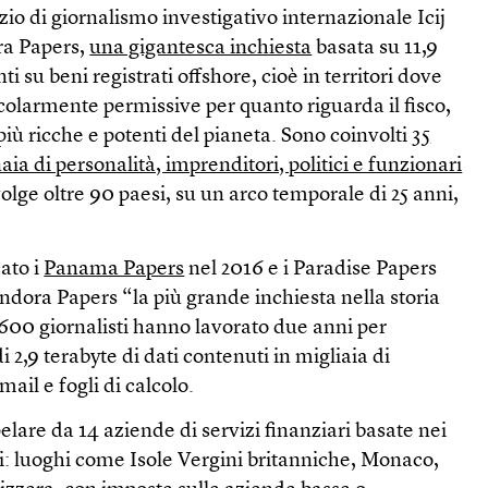
orzio di giornalismo investigativo internazionale Icij
ra Papers,
una gigantesca inchiesta
basata su 11,9
i su beni registrati offshore, cioè in territori dove
icolarmente permissive per quanto riguarda il fisco,
più ricche e potenti del pianeta. Sono coinvolti
35
aia di personalità, imprenditori, politici e funzionari
volge oltre 90 paesi, su un arco temporale di 25 anni,
cato i
Panama Papers
nel 2016 e i Paradise Papers
ndora Papers “la più grande inchiesta nella storia
 600 giornalisti hanno lavorato due anni per
i 2,9 terabyte di dati contenuti in migliaia di
il e fogli di calcolo.
apelare da 14 aziende di servizi finanziari basate nei
ali: luoghi come Isole Vergini britanniche, Monaco,