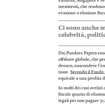
Panama, Singapore e Svi
inesistenti, che rendono 
evasione o elusione fisc
Ci sono anche mo
celebrità, politi
Dai Pandora Papers eme
offshore globale, che per
denaro, nascondere l’ent
tasse.
Secondo il Fondo 
equivale a una perdita d
In molti dei casi svelat
fiscale quanto di elusio
legali per non pagare 31