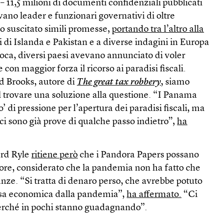
 11,5 milioni di documenti confidenziali pubblicati
ano leader e funzionari governativi di oltre
o suscitato simili promesse,
portando tra l’altro alla
i di Islanda e Pakistan e a diverse indagini in Europa
epoca, diversi paesi avevano annunciato di voler
con maggior forza il ricorso ai paradisi fiscali.
d Brooks, autore di
The great tax robbery
, siamo
l trovare una soluzione alla questione. “I Panama
 di pressione per l’apertura dei paradisi fiscali, ma
 ci sono già prove di qualche passo indietro”,
ha
rard Ryle
ritiene però
che i Pandora Papers possano
re, considerato che la pandemia non ha fatto che
nze. “Si tratta di denaro perso, che avrebbe potuto
resa economica dalla pandemia”,
ha affermato.
“Ci
erché in pochi stanno guadagnando”.