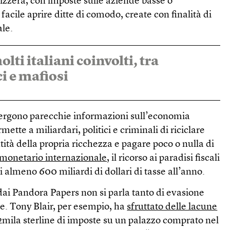
zzera, con imposte sulle aziende basse o
facile aprire ditte di comodo, create con finalità di
ale.
lti italiani coinvolti, tra
ci e mafiosi
rgono parecchie informazioni sull’economia
mette a miliardari, politici e criminali di riciclare
ità della propria ricchezza e pagare poco o nulla di
monetario internazionale
, il ricorso ai paradisi fiscali
i almeno 600 miliardi di dollari di tasse all’anno.
i dai Pandora Papers non si parla tanto di evasione
ne. Tony Blair, per esempio, ha
sfruttato delle lacune
2mila sterline di imposte su un palazzo comprato nel