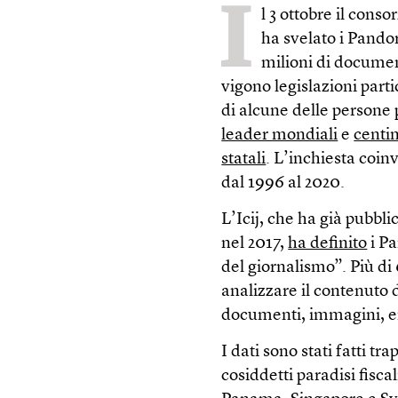
I
l 3 ottobre il cons
ha svelato i Pando
milioni di document
vigono legislazioni part
di alcune delle persone 
leader mondiali
e
centin
statali
. L’inchiesta coin
dal 1996 al 2020.
L’Icij, che ha già pubbli
nel 2017,
ha definito
i Pa
del giornalismo”. Più di
analizzare il contenuto d
documenti, immagini, ema
I dati sono stati fatti tr
cosiddetti paradisi fisc