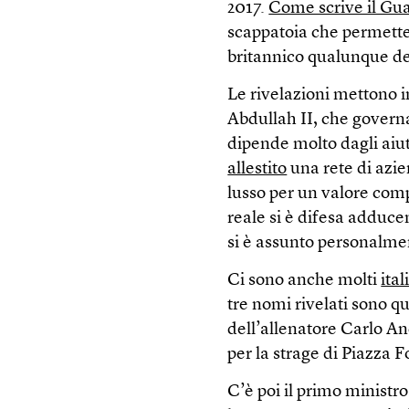
2017.
Come scrive il Gu
scappatoia che permette 
britannico qualunque de
Le rivelazioni mettono i
Abdullah II, che gover
dipende molto dagli aiut
allestito
una rete di azi
lusso per un valore compl
reale si è difesa adduce
si è assunto personalmen
Ci sono anche molti
ital
tre nomi rivelati sono q
dell’allenatore Carlo An
per la strage di Piazza F
C’è poi il primo ministr