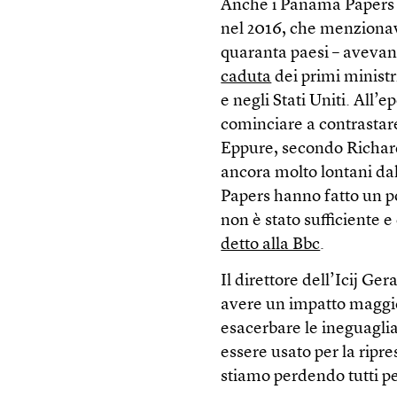
Anche i Panama Papers –
nel 2016, che menzionav
quaranta paesi – avevan
caduta
dei primi ministr
e negli Stati Uniti. All’
cominciare a contrastare 
Eppure, secondo Richar
ancora molto lontani da
Papers hanno fatto un po’
non è stato sufficiente e
detto alla Bbc
.
Il direttore dell’Icij Ge
avere un impatto maggio
esacerbare le ineguaglia
essere usato per la rip
stiamo perdendo tutti p