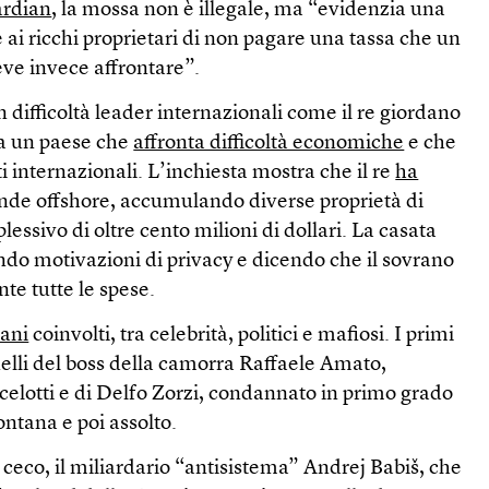
ardian
, la mossa non è illegale, ma “evidenzia una
ai ricchi proprietari di non pagare una tassa che un
ve invece affrontare”.
n difficoltà leader internazionali come il re giordano
na un paese che
affronta difficoltà economiche
e che
i internazionali. L’inchiesta mostra che il re
ha
ende offshore, accumulando diverse proprietà di
essivo di oltre cento milioni di dollari. La casata
ndo motivazioni di privacy e dicendo che il sovrano
te tutte le spese.
iani
coinvolti, tra celebrità, politici e mafiosi. I primi
uelli del boss della camorra Raffaele Amato,
celotti e di Delfo Zorzi, condannato in primo grado
ontana e poi assolto.
o ceco, il miliardario “antisistema” Andrej Babiš, che