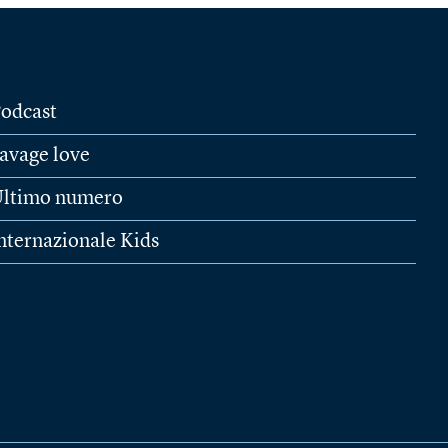
odcast
avage love
ltimo numero
nternazionale Kids