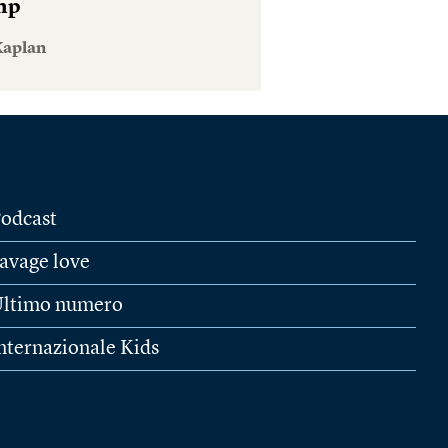
mp
Kaplan
odcast
avage love
ltimo numero
nternazionale Kids