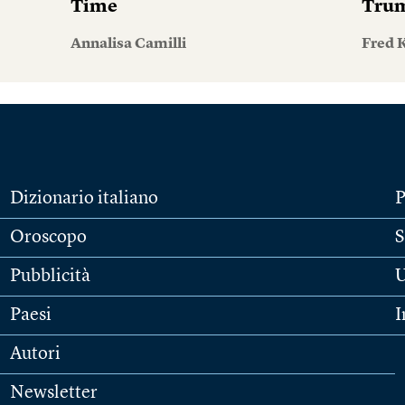
Time
Tru
Annalisa Camilli
Fred 
Dizionario italiano
P
Oroscopo
S
Pubblicità
U
Paesi
I
Autori
Newsletter