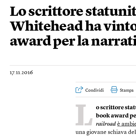
Lo scrittore statun
Whitehead ha vinto
award per la narrat
17.11.2016
Condividi
Stampa
L
o scrittore st
book award per
railroad
è ambi
una giovane schiava del