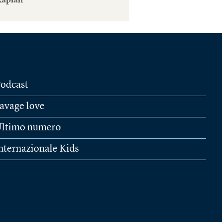
Kaplan
odcast
avage love
ltimo numero
nternazionale Kids