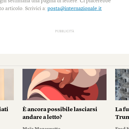
gni settimana una pagina di lettere. Ci piacerebbe
o articolo. Scrivici a:
posta@internazionale.it
PUBBLICITÀ
iati
È ancora possibile lasciarsi
La fu
andare a letto?
Tru