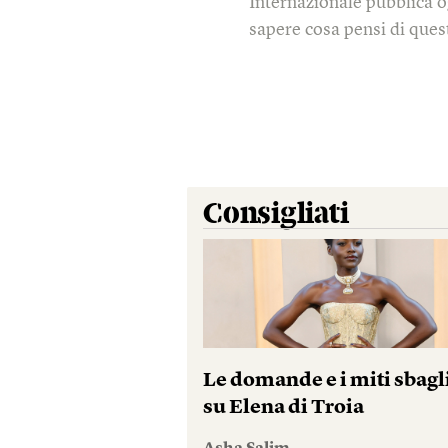
Internazionale pubblica o
sapere cosa pensi di quest
Consigliati
Le domande e i miti sbagl
su Elena di Troia