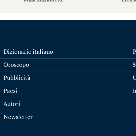
Maïa Mazaurette
Fred 
Dizionario italiano
P
Oroscopo
S
Pubblicità
U
Paesi
I
Autori
Newsletter