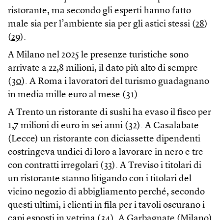
ristorante, ma secondo gli esperti hanno fatto
male sia per l’ambiente sia per gli astici stessi (
28
)
(
29
).
A Milano nel 2025 le presenze turistiche sono
arrivate a 22,8 milioni, il dato più alto di sempre
(
30
). A Roma i lavoratori del turismo guadagnano
in media mille euro al mese (
31
).
A Trento un ristorante di sushi ha evaso il fisco per
1,7 milioni di euro in sei anni (
32
). A Casalabate
(Lecce) un ristorante con diciassette dipendenti
costringeva undici di loro a lavorare in nero e tre
con contratti irregolari (
33
). A Treviso i titolari di
un ristorante stanno litigando con i titolari del
vicino negozio di abbigliamento perché, secondo
questi ultimi, i clienti in fila per i tavoli oscurano i
capi esposti in vetrina (
34
). A Garbagnate (Milano)