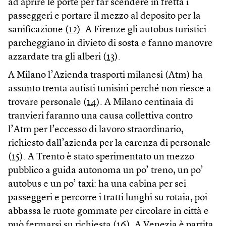
ad aprire le porte per far scendere in fretta i
passeggeri e portare il mezzo al deposito per la
sanificazione (
12
). A Firenze gli autobus turistici
parcheggiano in divieto di sosta e fanno manovre
azzardate tra gli alberi (
13
).
A Milano l’Azienda trasporti milanesi (Atm) ha
assunto trenta autisti tunisini perché non riesce a
trovare personale (
14
). A Milano centinaia di
tranvieri faranno una causa collettiva contro
l’Atm per l’eccesso di lavoro straordinario,
richiesto dall’azienda per la carenza di personale
(
15
). A Trento è stato sperimentato un mezzo
pubblico a guida autonoma un po’ treno, un po’
autobus e un po’ taxi: ha una cabina per sei
passeggeri e percorre i tratti lunghi su rotaia, poi
abbassa le ruote gommate per circolare in città e
può fermarsi su richiesta (
16
). A Venezia è partita