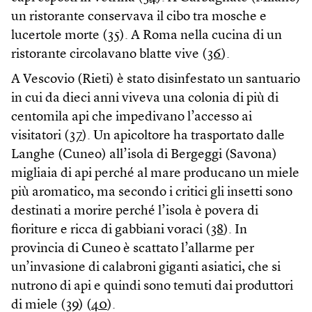
un ristorante conservava il cibo tra mosche e
lucertole morte (
35
). A Roma nella cucina di un
ristorante circolavano blatte vive (
36
).
A Vescovio (Rieti) è stato disinfestato un santuario
in cui da dieci anni viveva una colonia di più di
centomila api che impedivano l’accesso ai
visitatori (
37
). Un apicoltore ha trasportato dalle
Langhe (Cuneo) all’isola di Bergeggi (Savona)
migliaia di api perché al mare producano un miele
più aromatico, ma secondo i critici gli insetti sono
destinati a morire perché l’isola è povera di
fioriture e ricca di gabbiani voraci (
38
). In
provincia di Cuneo è scattato l’allarme per
un’invasione di calabroni giganti asiatici, che si
nutrono di api e quindi sono temuti dai produttori
di miele (
39
) (
40
).