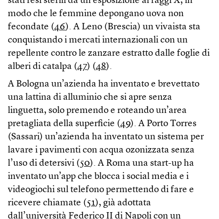
stati resi sterili da un’esposizione ai raggi X, in
modo che le femmine depongano uova non
fecondate (
46
). A Leno (Brescia) un vivaista sta
conquistando i mercati internazionali con un
repellente contro le zanzare estratto dalle foglie di
alberi di catalpa (
47
) (
48
).
A Bologna un’azienda ha inventato e brevettato
una lattina di alluminio che si apre senza
linguetta, solo premendo e roteando un’area
pretagliata della superficie (
49
). A Porto Torres
(Sassari) un’azienda ha inventato un sistema per
lavare i pavimenti con acqua ozonizzata senza
l’uso di detersivi (
50
). A Roma una start-up ha
inventato un’app che blocca i social media e i
videogiochi sul telefono permettendo di fare e
ricevere chiamate (
51
), già adottata
dall’università Federico II di Napoli con un