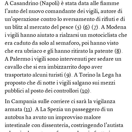
A Casandrino (Napoli) è stata data alle fiamme
l’auto del nuovo comandante dei vigili, autore di
un’operazione contro lo sversamento di rifiuti e di
un blitz al mercato del pesce (
5
) (
6
) (
7
). A Modena
i vigili hanno aiutato a rialzarsi un motociclista che
era caduto da solo al semaforo, poi hanno visto
che era ubriaco e gli hanno ritirato la patente (
8
).
A Palermo i vigili sono intervenuti per sedare un
cavallo che si era imbizzarrito dopo aver
trasportato alcuni turisti (
9
). A Torino la Lega ha
proposto che di notte i vigili salgano sui mezzi
pubblici al posto dei controllori (
10
).
In Campania sulle corriere ci sarà la vigilanza
armata (
11
). A La Spezia un passeggero di un
autobus ha avuto un improvviso malore
intestinale con dissenteria, costringendo l’autista