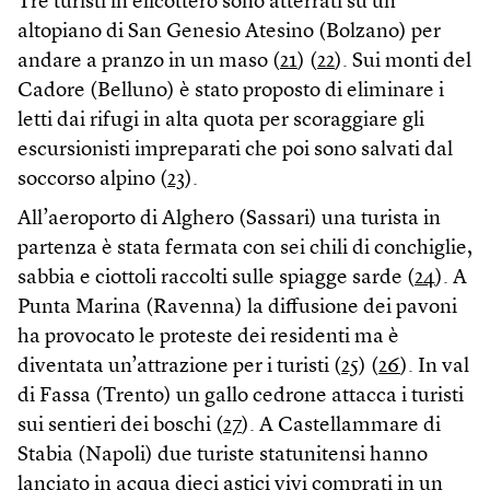
Tre turisti in elicottero sono atterrati su un
altopiano di San Genesio Atesino (Bolzano) per
andare a pranzo in un maso (
21
) (
22
). Sui monti del
Cadore (Belluno) è stato proposto di eliminare i
letti dai rifugi in alta quota per scoraggiare gli
escursionisti impreparati che poi sono salvati dal
soccorso alpino (
23
).
All’aeroporto di Alghero (Sassari) una turista in
partenza è stata fermata con sei chili di conchiglie,
sabbia e ciottoli raccolti sulle spiagge sarde (
24
). A
Punta Marina (Ravenna) la diffusione dei pavoni
ha provocato le proteste dei residenti ma è
diventata un’attrazione per i turisti (
25
) (
26
). In val
di Fassa (Trento) un gallo cedrone attacca i turisti
sui sentieri dei boschi (
27
). A Castellammare di
Stabia (Napoli) due turiste statunitensi hanno
lanciato in acqua dieci astici vivi comprati in un