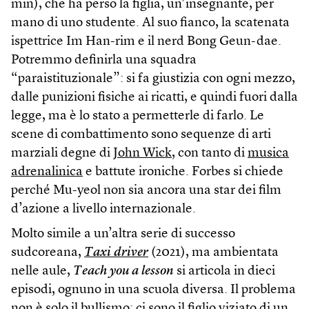
min), che ha perso la figlia, un’insegnante, per
mano di uno studente. Al suo fianco, la scatenata
ispettrice Im Han-rim e il nerd Bong Geun-dae.
Potremmo definirla una squadra
“paraistituzionale”: si fa giustizia con ogni mezzo,
dalle punizioni fisiche ai ricatti, e quindi fuori dalla
legge, ma è lo stato a permetterle di farlo. Le
scene di combattimento sono sequenze di arti
marziali degne di
John Wick
, con tanto di
musica
adrenalinica
e battute ironiche. Forbes si chiede
perché Mu-yeol non sia ancora una star dei film
d’azione a livello internazionale.
Molto simile a un’altra serie di successo
sudcoreana,
Taxi driver
(2021), ma ambientata
nelle aule,
Teach you a lesson
si articola in dieci
episodi, ognuno in una scuola diversa. Il problema
non è solo il bullismo: ci sono il figlio viziato di un